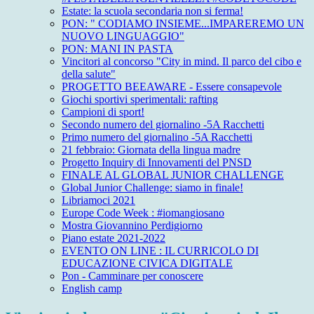
Estate: la scuola secondaria non si ferma!
PON: " CODIAMO INSIEME...IMPAREREMO UN
NUOVO LINGUAGGIO"
PON: MANI IN PASTA
Vincitori al concorso "City in mind. Il parco del cibo e
della salute"
PROGETTO BEEAWARE - Essere consapevole
Giochi sportivi sperimentali: rafting
Campioni di sport!
Secondo numero del giornalino -5A Racchetti
Primo numero del giornalino -5A Racchetti
21 febbraio: Giornata della lingua madre
Progetto Inquiry di Innovamenti del PNSD
FINALE AL GLOBAL JUNIOR CHALLENGE
Global Junior Challenge: siamo in finale!
Libriamoci 2021
Europe Code Week : #iomangiosano
Mostra Giovannino Perdigiorno
Piano estate 2021-2022
EVENTO ON LINE : IL CURRICOLO DI
EDUCAZIONE CIVICA DIGITALE
Pon - Camminare per conoscere
English camp