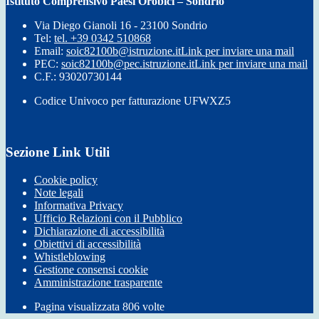
Istituto Comprensivo Paesi Orobici – Sondrio
Via Diego Gianoli 16 - 23100 Sondrio
Tel:
tel. +39 0342 510868
Email:
soic82100b@istruzione.it
Link per inviare una mail
PEC:
soic82100b@pec.istruzione.it
Link per inviare una mail
C.F.: 93020730144
Codice Univoco per fatturazione UFWXZ5
Sezione Link Utili
Cookie policy
Note legali
Informativa Privacy
Ufficio Relazioni con il Pubblico
Dichiarazione di accessibilità
Obiettivi di accessibilità
Whistleblowing
Gestione consensi cookie
Amministrazione trasparente
Pagina visualizzata
806
volte