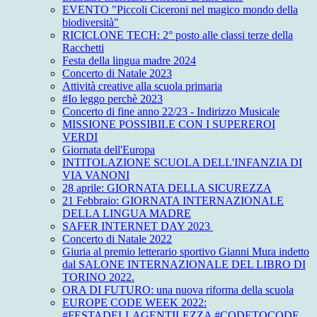
EVENTO "Piccoli Ciceroni nel magico mondo della
biodiversità"
RICICLONE TECH: 2° posto alle classi terze della
Racchetti
Festa della lingua madre 2024
Concerto di Natale 2023
Attività creative alla scuola primaria
#Io leggo perchè 2023
Concerto di fine anno 22/23 - Indirizzo Musicale
MISSIONE POSSIBILE CON I SUPEREROI
VERDI
Giornata dell'Europa
INTITOLAZIONE SCUOLA DELL'INFANZIA DI
VIA VANONI
28 aprile: GIORNATA DELLA SICUREZZA
21 Febbraio: GIORNATA INTERNAZIONALE
DELLA LINGUA MADRE
SAFER INTERNET DAY 2023
Concerto di Natale 2022
Giuria al premio letterario sportivo Gianni Mura indetto
dal SALONE INTERNAZIONALE DEL LIBRO DI
TORINO 2022.
ORA DI FUTURO: una nuova riforma della scuola
EUROPE CODE WEEK 2022:
#FESTADELLAGENTILEZZA #CODETOCODE