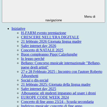
Menu di
navigazione
Iniziative
H-FARM evento premiazione
CRESCERE NELL'ERA DIGITALE
21 febbraio 2026 Giornata lingua madre
Safer internet day 2026
Concerto di NATALE 2025
Buon compleanno Pippi Calzelunghe
Io leggo perché
Bellano: Concorso musicale internazionale "Bellano,
paese degli artisti"
27 e 28 Febbraio 2025 : Incontro con l'autore Roberto
Alborghetti
Social o dis-social
21 febbraio 2025: Giornata della lingua madre
Safer internet day 2025
Albosaggia: gli studenti imparano ad usare i droni
EUROPE CODE WEEK 2024
Concerto di fine anno 23/24 - Scuola secondaria
Indirizzo musicale: concerto di fine anno