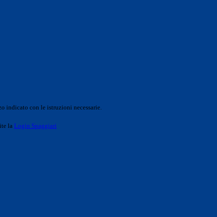
o indicato con le istruzioni necessarie.
ite la
Login Spaggiari