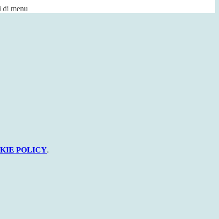
i di menu
KIE POLICY
.