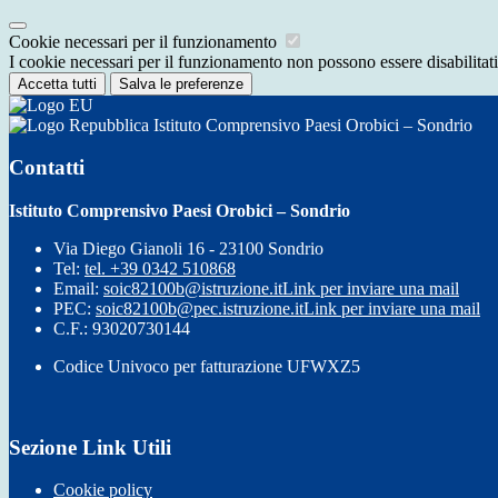
Cookie necessari per il funzionamento
I cookie necessari per il funzionamento non possono essere disabilitati.
Accetta tutti
Salva le preferenze
Istituto Comprensivo Paesi Orobici – Sondrio
Contatti
Istituto Comprensivo Paesi Orobici – Sondrio
Via Diego Gianoli 16 - 23100 Sondrio
Tel:
tel. +39 0342 510868
Email:
soic82100b@istruzione.it
Link per inviare una mail
PEC:
soic82100b@pec.istruzione.it
Link per inviare una mail
C.F.: 93020730144
Codice Univoco per fatturazione UFWXZ5
Sezione Link Utili
Cookie policy