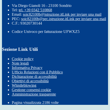
Via Diego Gianoli 16 - 23100 Sondrio
Tel:
tel. +39 0342 510868
Email:
soic82100b@istruzione.it
Link per inviare una mail
PEC:
soic82100b@pec.istruzione.it
Link per inviare una mail
C.F.: 93020730144
Codice Univoco per fatturazione UFWXZ5
Sezione Link Utili
Cookie policy
Note legali
Informativa Privacy
Ufficio Relazioni con il Pubblico
Dichiarazione di accessibilità
Obiettivi di accessibilità
Whistleblowing
Gestione consensi cookie
Amministrazione trasparente
Pagina visualizzata
2186
volte