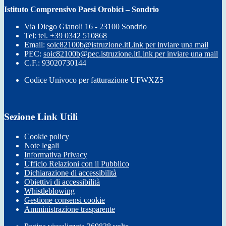
Istituto Comprensivo Paesi Orobici – Sondrio
Via Diego Gianoli 16 - 23100 Sondrio
Tel:
tel. +39 0342 510868
Email:
soic82100b@istruzione.it
Link per inviare una mail
PEC:
soic82100b@pec.istruzione.it
Link per inviare una mail
C.F.: 93020730144
Codice Univoco per fatturazione UFWXZ5
Sezione Link Utili
Cookie policy
Note legali
Informativa Privacy
Ufficio Relazioni con il Pubblico
Dichiarazione di accessibilità
Obiettivi di accessibilità
Whistleblowing
Gestione consensi cookie
Amministrazione trasparente