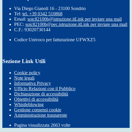
Via Diego Gianoli 16 - 23100 Sondrio
Tel:
tel. +39 0342 510868
Email:
soic82100b@istruzione.it
Link per inviare una mail
PEC:
soic82100b@pec.istruzione.it
Link per inviare una mail
C.F.: 93020730144
Codice Univoco per fatturazione UFWXZ5
Sezione Link Utili
Cookie policy
Note legali
Informativa Privacy
Ufficio Relazioni con il Pubblico
Dichiarazione di accessibilità
Obiettivi di accessibilità
Whistleblowing
Gestione consensi cookie
Amministrazione trasparente
Pagina visualizzata
2663
volte