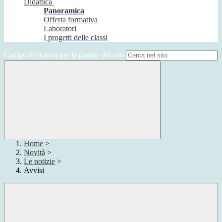
Didattica
Panoramica
Offerta formativa
Laboratori
I progetti delle classi
Campo di ricerca per le pagine del sito
Home
>
Novità
>
Le notizie
>
Avvisi