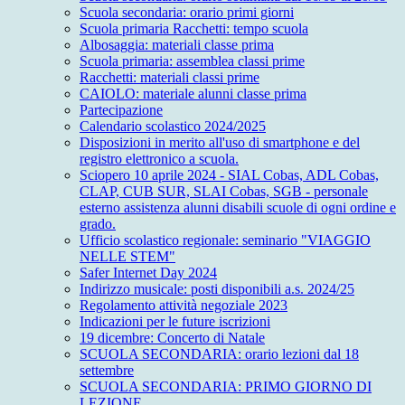
Scuola secondaria: orario primi giorni
Scuola primaria Racchetti: tempo scuola
Albosaggia: materiali classe prima
Scuola primaria: assemblea classi prime
Racchetti: materiali classi prime
CAIOLO: materiale alunni classe prima
Partecipazione
Calendario scolastico 2024/2025
Disposizioni in merito all'uso di smartphone e del
registro elettronico a scuola.
Sciopero 10 aprile 2024 - SIAL Cobas, ADL Cobas,
CLAP, CUB SUR, SLAI Cobas, SGB - personale
esterno assistenza alunni disabili scuole di ogni ordine e
grado.
Ufficio scolastico regionale: seminario "VIAGGIO
NELLE STEM"
Safer Internet Day 2024
Indirizzo musicale: posti disponibili a.s. 2024/25
Regolamento attività negoziale 2023
Indicazioni per le future iscrizioni
19 dicembre: Concerto di Natale
SCUOLA SECONDARIA: orario lezioni dal 18
settembre
SCUOLA SECONDARIA: PRIMO GIORNO DI
LEZIONE