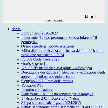
Menu di
navigazione
Avvisi
Libri di testo 2026/2027
Importante: Tempo prolungato Scuola Infanzia "Il
germoglio"
Orario segreteria periodo iscrizioni
Ritiro diplomi di licenza conclusiva del primo ciclo di
istruzione precedenti il 2024
Europe Code week 2025
Orario segreteria
A.s. 25/26: materiale classi prime - Albosaggia
Descrizione dei giudizi sintetici per la valutazione degli
apprendimenti nella scuola primaria
5 giugno 2025: Festa della musica
Votazioni RSU
Incontro con l'autore
Piattaforma UNICA: un servizio per le famiglie
17 dicembre 2024: Concerto di Natale
Ski pass provinciale ragazzi 2024/2025
Scuola secondaria: orario settimana dal 16/09 al 20/09