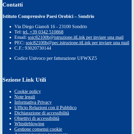
Contatti
Istituto Comprensivo Paesi Orobici – Sondrio
Via Diego Gianoli 16 - 23100 Sondrio
Tel:
tel. +39 0342 510868
Email:
soic82100b@istruzione.it
Link per inviare una mail
PEC:
soic82100b@pec.istruzione.it
Link per inviare una mail
C.F.: 93020730144
Codice Univoco per fatturazione UFWXZ5
Sezione Link Utili
Cookie policy
Note legali
Informativa Privacy
Ufficio Relazioni con il Pubblico
Dichiarazione di accessibilità
Obiettivi di accessibilità
Whistleblowing
Gestione consensi cookie