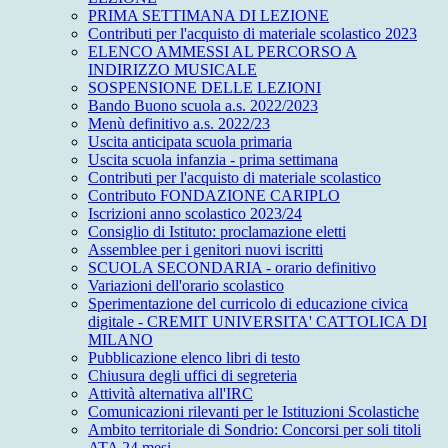
PRIMA SETTIMANA DI LEZIONE
Contributi per l'acquisto di materiale scolastico 2023
ELENCO AMMESSI AL PERCORSO A
INDIRIZZO MUSICALE
SOSPENSIONE DELLE LEZIONI
Bando Buono scuola a.s. 2022/2023
Menù definitivo a.s. 2022/23
Uscita anticipata scuola primaria
Uscita scuola infanzia - prima settimana
Contributi per l'acquisto di materiale scolastico
Contributo FONDAZIONE CARIPLO
Iscrizioni anno scolastico 2023/24
Consiglio di Istituto: proclamazione eletti
Assemblee per i genitori nuovi iscritti
SCUOLA SECONDARIA - orario definitivo
Variazioni dell'orario scolastico
Sperimentazione del curricolo di educazione civica
digitale - CREMIT UNIVERSITA' CATTOLICA DI
MILANO
Pubblicazione elenco libri di testo
Chiusura degli uffici di segreteria
Attività alternativa all'IRC
Comunicazioni rilevanti per le Istituzioni Scolastiche
Ambito territoriale di Sondrio: Concorsi per soli titoli
ATA 24 mesi