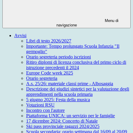
Menu di
navigazione
Avvisi
Libri di testo 2026/2027
Importante: Tempo prolungato Scuola Infanzia "Il
germoglio"
Orario segreteria periodo iscrizioni
Ritiro diplomi di licenza conclusiva del primo ciclo di
istruzione precedenti il 2024
Europe Code week 2025
Orario segreteria
A.s. 25/26: materiale classi prime - Albosaggia
Descrizione dei giudizi sintetici per la valutazione degli
apprendimenti nella scuola primaria
5 giugno 2025: Festa della musica
Votazioni RSU
Incontro con l'autore
Piattaforma UNICA: un servizio per le famiglie
17 dicembre 2024: Concerto di Natale
Ski pass provinciale ragazzi 2024/2025
Scuola secondaria: orario settimana dal 16/09 al 20/09