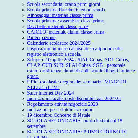
Scuola secondaria: orario primi giorni
Scuola primaria Racchetti: tempo scuola
Albosaggia: materiali classe prima
Scuola primaria: assemblea classi prime
Racchetti: materiali classi prime
CAIOLO: materiale alunni classe prima
Partecipazione
Calendario scolastico 2024/2025
Disposizioni in merito all'uso di smartphone e del
registro elettronico a scuola.
Sciopero 10 aprile 2024 - SIAL Cobas, ADL Cobas,
CLAP, CUB SUR, SLAI Cobas, SGB - personale
esterno assistenza alunni disabili scuole di ogni ordine e
grado.
Ufficio scolastico regionale: seminario "VIAGGIO
NELLE STEM"
Safer Internet Day 2024
Indirizzo musicale: posti disponibili a.s. 2024/25
Regolamento attività negoziale 2023
Indicazioni per le future iscrizioni
19 dicembre: Concerto di Natale
SCUOLA SECONDARIA: orario lezioni dal 18
settembre
SCUOLA SECONDARIA: PRIMO GIORNO DI
LEZIONE