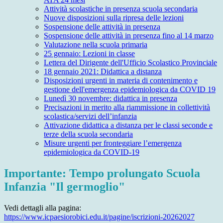
Attività scolastiche in presenza scuola secondaria
Nuove disposizioni sulla ripresa delle lezioni
Sospensione delle attività in presenza
Sospensione delle attività in presenza fino al 14 marzo
Valutazione nella scuola primaria
25 gennaio: Lezioni in classe
Lettera del Dirigente dell'Ufficio Scolastico Provinciale
18 gennaio 2021: Didattica a distanza
Disposizioni urgenti in materia di contenimento e
gestione dell'emergenza epidemiologica da COVID 19
Lunedì 30 novembre: didattica in presenza
Precisazioni in merito alla riammissione in collettività
scolastica/servizi dell’infanzia
Attivazione didattica a distanza per le classi seconde e
terze della scuola secondaria
Misure urgenti per fronteggiare l’emergenza
epidemiologica da COVID-19
Importante: Tempo prolungato Scuola
Infanzia "Il germoglio"
Vedi dettagli alla pagina:
https://www.icpaesiorobici.edu.it/pagine/iscrizioni-20262027