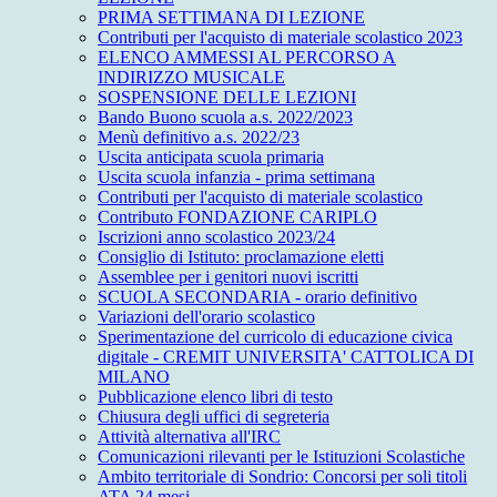
PRIMA SETTIMANA DI LEZIONE
Contributi per l'acquisto di materiale scolastico 2023
ELENCO AMMESSI AL PERCORSO A
INDIRIZZO MUSICALE
SOSPENSIONE DELLE LEZIONI
Bando Buono scuola a.s. 2022/2023
Menù definitivo a.s. 2022/23
Uscita anticipata scuola primaria
Uscita scuola infanzia - prima settimana
Contributi per l'acquisto di materiale scolastico
Contributo FONDAZIONE CARIPLO
Iscrizioni anno scolastico 2023/24
Consiglio di Istituto: proclamazione eletti
Assemblee per i genitori nuovi iscritti
SCUOLA SECONDARIA - orario definitivo
Variazioni dell'orario scolastico
Sperimentazione del curricolo di educazione civica
digitale - CREMIT UNIVERSITA' CATTOLICA DI
MILANO
Pubblicazione elenco libri di testo
Chiusura degli uffici di segreteria
Attività alternativa all'IRC
Comunicazioni rilevanti per le Istituzioni Scolastiche
Ambito territoriale di Sondrio: Concorsi per soli titoli
ATA 24 mesi