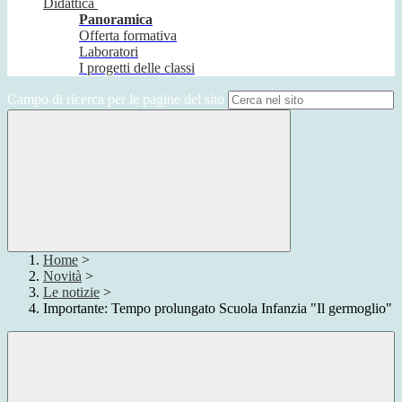
Didattica
Panoramica
Offerta formativa
Laboratori
I progetti delle classi
Campo di ricerca per le pagine del sito
Home
>
Novità
>
Le notizie
>
Importante: Tempo prolungato Scuola Infanzia "Il germoglio"