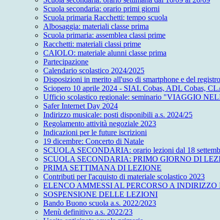
Scuola secondaria: orario primi giorni
Scuola primaria Racchetti: tempo scuola
Albosaggia: materiali classe prima
Scuola primaria: assemblea classi prime
Racchetti: materiali classi prime
CAIOLO: materiale alunni classe prima
Partecipazione
Calendario scolastico 2024/2025
Disposizioni in merito all'uso di smartphone e del registro
Sciopero 10 aprile 2024 - SIAL Cobas, ADL Cobas, CLAP
Ufficio scolastico regionale: seminario "VIAGGIO N
Safer Internet Day 2024
Indirizzo musicale: posti disponibili a.s. 2024/25
Regolamento attività negoziale 2023
Indicazioni per le future iscrizioni
19 dicembre: Concerto di Natale
SCUOLA SECONDARIA: orario lezioni dal 18 settemb
SCUOLA SECONDARIA: PRIMO GIORNO DI LEZ
PRIMA SETTIMANA DI LEZIONE
Contributi per l'acquisto di materiale scolastico 2023
ELENCO AMMESSI AL PERCORSO A INDIRIZZO
SOSPENSIONE DELLE LEZIONI
Bando Buono scuola a.s. 2022/2023
Menù definitivo a.s. 2022/23