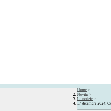
Home
>
Novità
>
Le notizie
>
17 dicembre 2024: Co