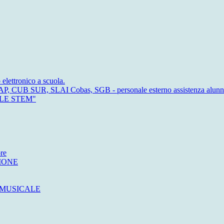
 elettronico a scuola.
, CUB SUR, SLAI Cobas, SGB - personale esterno assistenza alunni di
ELLE STEM"
re
IONE
 MUSICALE