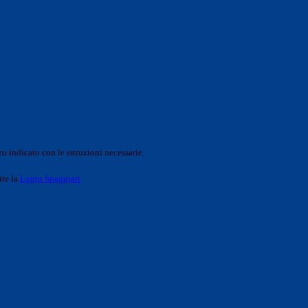
o indicato con le istruzioni necessarie.
ite la
Login Spaggiari