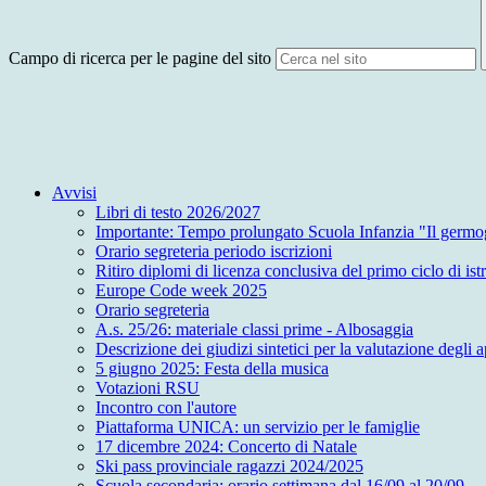
Campo di ricerca per le pagine del sito
Avvisi
Libri di testo 2026/2027
Importante: Tempo prolungato Scuola Infanzia "Il germo
Orario segreteria periodo iscrizioni
Ritiro diplomi di licenza conclusiva del primo ciclo di is
Europe Code week 2025
Orario segreteria
A.s. 25/26: materiale classi prime - Albosaggia
Descrizione dei giudizi sintetici per la valutazione degli
5 giugno 2025: Festa della musica
Votazioni RSU
Incontro con l'autore
Piattaforma UNICA: un servizio per le famiglie
17 dicembre 2024: Concerto di Natale
Ski pass provinciale ragazzi 2024/2025
Scuola secondaria: orario settimana dal 16/09 al 20/09