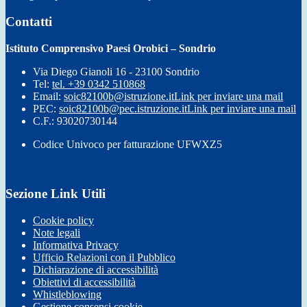
Contatti
Istituto Comprensivo Paesi Orobici – Sondrio
Via Diego Gianoli 16 - 23100 Sondrio
Tel:
tel. +39 0342 510868
Email:
soic82100b@istruzione.it
Link per inviare una mail
PEC:
soic82100b@pec.istruzione.it
Link per inviare una mail
C.F.: 93020730144
Codice Univoco per fatturazione UFWXZ5
Sezione Link Utili
Cookie policy
Note legali
Informativa Privacy
Ufficio Relazioni con il Pubblico
Dichiarazione di accessibilità
Obiettivi di accessibilità
Whistleblowing
Gestione consensi cookie