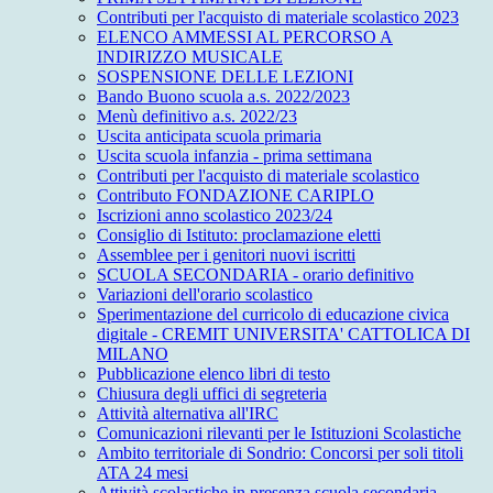
Contributi per l'acquisto di materiale scolastico 2023
ELENCO AMMESSI AL PERCORSO A
INDIRIZZO MUSICALE
SOSPENSIONE DELLE LEZIONI
Bando Buono scuola a.s. 2022/2023
Menù definitivo a.s. 2022/23
Uscita anticipata scuola primaria
Uscita scuola infanzia - prima settimana
Contributi per l'acquisto di materiale scolastico
Contributo FONDAZIONE CARIPLO
Iscrizioni anno scolastico 2023/24
Consiglio di Istituto: proclamazione eletti
Assemblee per i genitori nuovi iscritti
SCUOLA SECONDARIA - orario definitivo
Variazioni dell'orario scolastico
Sperimentazione del curricolo di educazione civica
digitale - CREMIT UNIVERSITA' CATTOLICA DI
MILANO
Pubblicazione elenco libri di testo
Chiusura degli uffici di segreteria
Attività alternativa all'IRC
Comunicazioni rilevanti per le Istituzioni Scolastiche
Ambito territoriale di Sondrio: Concorsi per soli titoli
ATA 24 mesi
Attività scolastiche in presenza scuola secondaria