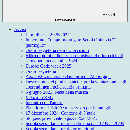
Menu di
navigazione
Avvisi
Libri di testo 2026/2027
Importante: Tempo prolungato Scuola Infanzia "Il
germoglio"
Orario segreteria periodo iscrizioni
Ritiro diplomi di licenza conclusiva del primo ciclo di
istruzione precedenti il 2024
Europe Code week 2025
Orario segreteria
A.s. 25/26: materiale classi prime - Albosaggia
Descrizione dei giudizi sintetici per la valutazione degli
apprendimenti nella scuola primaria
5 giugno 2025: Festa della musica
Votazioni RSU
Incontro con l'autore
Piattaforma UNICA: un servizio per le famiglie
17 dicembre 2024: Concerto di Natale
Ski pass provinciale ragazzi 2024/2025
Scuola secondaria: orario settimana dal 16/09 al 20/09
Scuola secondaria: orario primi giorni