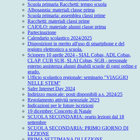
Scuola primaria Racchetti: tempo scuola
Albosaggia: materiali classe prima
Scuola primaria: assemblea classi prime
Racchetti: materiali classi prime
CAIOLO: materiale alunni classe prima
Partecipazione
Calendario scolastico 2024/2025
Disposizioni in merito all'uso di smartphone e del
registro elettronico a scuola.
Sciopero 10 aprile 2024 - SIAL Cobas, ADL Cobas,
CLAP, CUB SUR, SLAI Cobas, SGB - personale
esterno assistenza alunni disabili scuole di ogni ordine e
grado.
Ufficio scolastico regionale: seminario "VIAGGIO
NELLE STEM"
Safer Internet Day 2024
Indirizzo musicale: posti disponibili a.s. 2024/25
Regolamento attività negoziale 2023
Indicazioni per le future iscrizioni
19 dicembre: Concerto di Natale
SCUOLA SECONDARIA: orario lezioni dal 18
settembre
SCUOLA SECONDARIA: PRIMO GIORNO DI
LEZIONE
PRIMA SETTIMANA DI LEZIONE