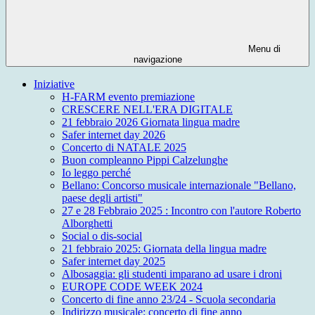
Menu di
navigazione
Iniziative
H-FARM evento premiazione
CRESCERE NELL'ERA DIGITALE
21 febbraio 2026 Giornata lingua madre
Safer internet day 2026
Concerto di NATALE 2025
Buon compleanno Pippi Calzelunghe
Io leggo perché
Bellano: Concorso musicale internazionale "Bellano,
paese degli artisti"
27 e 28 Febbraio 2025 : Incontro con l'autore Roberto
Alborghetti
Social o dis-social
21 febbraio 2025: Giornata della lingua madre
Safer internet day 2025
Albosaggia: gli studenti imparano ad usare i droni
EUROPE CODE WEEK 2024
Concerto di fine anno 23/24 - Scuola secondaria
Indirizzo musicale: concerto di fine anno