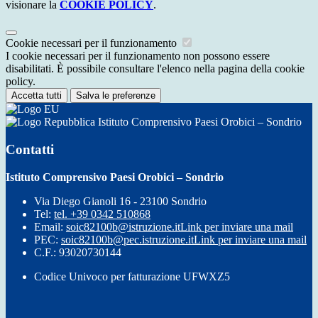
visionare la
COOKIE POLICY
.
Cookie necessari per il funzionamento
I cookie necessari per il funzionamento non possono essere
disabilitati. È possibile consultare l'elenco nella pagina della cookie
policy.
Accetta tutti
Salva le preferenze
Istituto Comprensivo Paesi Orobici – Sondrio
Contatti
Istituto Comprensivo Paesi Orobici – Sondrio
Via Diego Gianoli 16 - 23100 Sondrio
Tel:
tel. +39 0342 510868
Email:
soic82100b@istruzione.it
Link per inviare una mail
PEC:
soic82100b@pec.istruzione.it
Link per inviare una mail
C.F.: 93020730144
Codice Univoco per fatturazione UFWXZ5