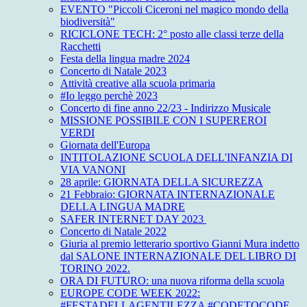
EVENTO "Piccoli Ciceroni nel magico mondo della
biodiversità"
RICICLONE TECH: 2° posto alle classi terze della
Racchetti
Festa della lingua madre 2024
Concerto di Natale 2023
Attività creative alla scuola primaria
#Io leggo perchè 2023
Concerto di fine anno 22/23 - Indirizzo Musicale
MISSIONE POSSIBILE CON I SUPEREROI
VERDI
Giornata dell'Europa
INTITOLAZIONE SCUOLA DELL'INFANZIA DI
VIA VANONI
28 aprile: GIORNATA DELLA SICUREZZA
21 Febbraio: GIORNATA INTERNAZIONALE
DELLA LINGUA MADRE
SAFER INTERNET DAY 2023
Concerto di Natale 2022
Giuria al premio letterario sportivo Gianni Mura indetto
dal SALONE INTERNAZIONALE DEL LIBRO DI
TORINO 2022.
ORA DI FUTURO: una nuova riforma della scuola
EUROPE CODE WEEK 2022:
#FESTADELLAGENTILEZZA #CODETOCODE