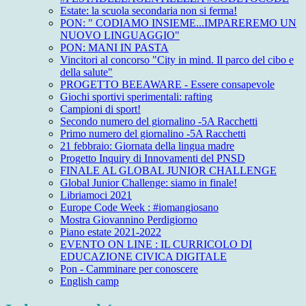
Estate: la scuola secondaria non si ferma!
PON: " CODIAMO INSIEME...IMPAREREMO UN
NUOVO LINGUAGGIO"
PON: MANI IN PASTA
Vincitori al concorso "City in mind. Il parco del cibo e
della salute"
PROGETTO BEEAWARE - Essere consapevole
Giochi sportivi sperimentali: rafting
Campioni di sport!
Secondo numero del giornalino -5A Racchetti
Primo numero del giornalino -5A Racchetti
21 febbraio: Giornata della lingua madre
Progetto Inquiry di Innovamenti del PNSD
FINALE AL GLOBAL JUNIOR CHALLENGE
Global Junior Challenge: siamo in finale!
Libriamoci 2021
Europe Code Week : #iomangiosano
Mostra Giovannino Perdigiorno
Piano estate 2021-2022
EVENTO ON LINE : IL CURRICOLO DI
EDUCAZIONE CIVICA DIGITALE
Pon - Camminare per conoscere
English camp