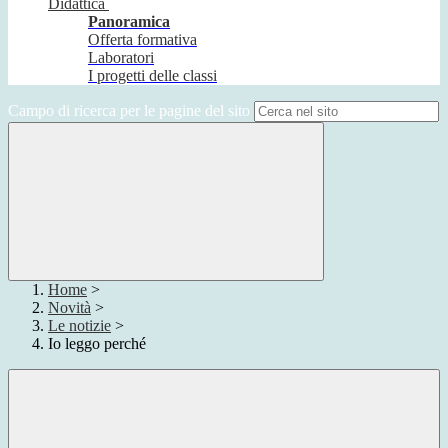
Didattica
Panoramica
Offerta formativa
Laboratori
I progetti delle classi
Campo di ricerca per le pagine del sito
Home
>
Novità
>
Le notizie
>
Io leggo perché