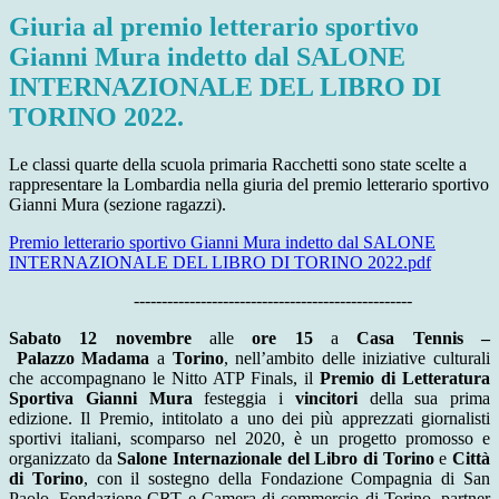
Giuria al premio letterario sportivo
Gianni Mura indetto dal SALONE
INTERNAZIONALE DEL LIBRO DI
TORINO 2022.
Le classi quarte della scuola primaria Racchetti sono state scelte a
rappresentare la Lombardia nella giuria del premio letterario sportivo
Gianni Mura (sezione ragazzi).
Premio letterario sportivo Gianni Mura indetto dal SALONE
INTERNAZIONALE DEL LIBRO DI TORINO 2022.pdf
--------------------------------------------------
Sabato 12 novembre
alle
ore 15
a
Casa Tennis
–
Palazzo
Madama
a
Torino
, nell’ambito delle iniziative culturali
che accompagnano le Nitto ATP Finals, il
Premio di Letteratura
Sportiva Gianni Mura
festeggia i
vincitori
della sua prima
edizione. Il Premio, intitolato a uno dei più apprezzati giornalisti
sportivi italiani, scomparso nel 2020, è un progetto promosso e
organizzato da
Salone Internazionale del Libro di Torino
e
Città
di Torino
, con il sostegno della Fondazione Compagnia di San
Paolo, Fondazione CRT e Camera di commercio di Torino, partner