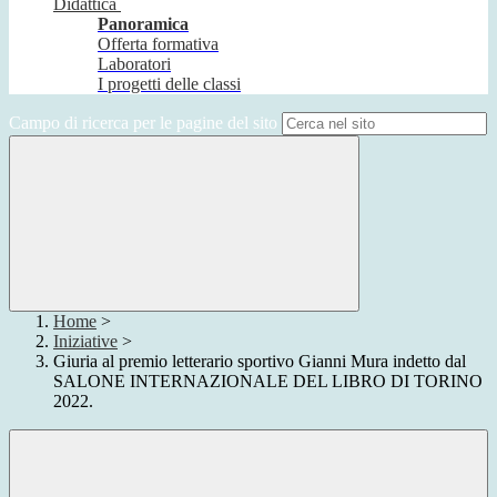
Didattica
Panoramica
Offerta formativa
Laboratori
I progetti delle classi
Campo di ricerca per le pagine del sito
Home
>
Iniziative
>
Giuria al premio letterario sportivo Gianni Mura indetto dal
SALONE INTERNAZIONALE DEL LIBRO DI TORINO
2022.