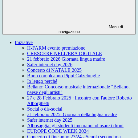
Menu di
navigazione
Iniziative
H-FARM evento premiazione
CRESCERE NELL'ERA DIGITALE
21 febbraio 2026 Giornata lingua madre
Safer internet day 2026
Concerto di NATALE 2025
Buon compleanno Pippi Calzelunghe
Io leggo perché
Bellano: Concorso musicale internazionale "Bellano,
paese degli artisti"
27 e 28 Febbraio 2025 : Incontro con l'autore Roberto
Alborghetti
Social o dis-social
21 febbraio 2025: Giornata della lingua madre
Safer internet day 2025
Albosaggia: gli studenti imparano ad usare i droni
EUROPE CODE WEEK 2024
Concerto di fine anno 23/24 - Scuola secondaria