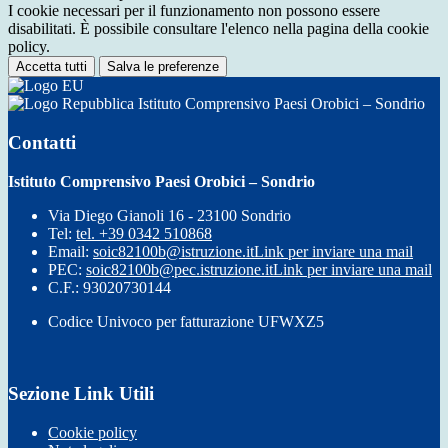
I cookie necessari per il funzionamento non possono essere
disabilitati. È possibile consultare l'elenco nella pagina della cookie
policy.
Accetta tutti
Salva le preferenze
Istituto Comprensivo Paesi Orobici – Sondrio
Contatti
Istituto Comprensivo Paesi Orobici – Sondrio
Via Diego Gianoli 16 - 23100 Sondrio
Tel:
tel. +39 0342 510868
Email:
soic82100b@istruzione.it
Link per inviare una mail
PEC:
soic82100b@pec.istruzione.it
Link per inviare una mail
C.F.: 93020730144
Codice Univoco per fatturazione UFWXZ5
Sezione Link Utili
Cookie policy