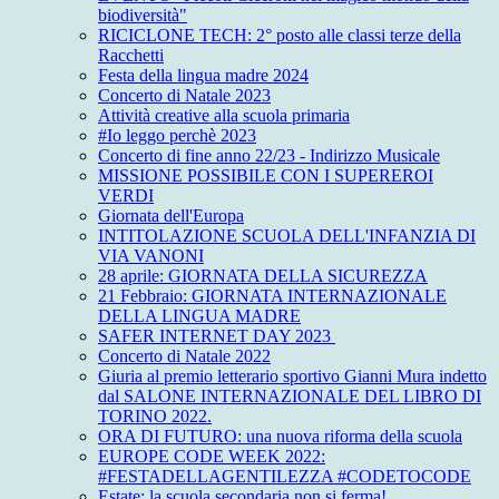
biodiversità"
RICICLONE TECH: 2° posto alle classi terze della
Racchetti
Festa della lingua madre 2024
Concerto di Natale 2023
Attività creative alla scuola primaria
#Io leggo perchè 2023
Concerto di fine anno 22/23 - Indirizzo Musicale
MISSIONE POSSIBILE CON I SUPEREROI
VERDI
Giornata dell'Europa
INTITOLAZIONE SCUOLA DELL'INFANZIA DI
VIA VANONI
28 aprile: GIORNATA DELLA SICUREZZA
21 Febbraio: GIORNATA INTERNAZIONALE
DELLA LINGUA MADRE
SAFER INTERNET DAY 2023
Concerto di Natale 2022
Giuria al premio letterario sportivo Gianni Mura indetto
dal SALONE INTERNAZIONALE DEL LIBRO DI
TORINO 2022.
ORA DI FUTURO: una nuova riforma della scuola
EUROPE CODE WEEK 2022:
#FESTADELLAGENTILEZZA #CODETOCODE
Estate: la scuola secondaria non si ferma!