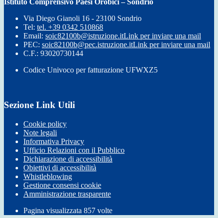
Istituto Comprensivo Paesi Orobici – Sondrio
Via Diego Gianoli 16 - 23100 Sondrio
Tel:
tel. +39 0342 510868
Email:
soic82100b@istruzione.it
Link per inviare una mail
PEC:
soic82100b@pec.istruzione.it
Link per inviare una mail
C.F.: 93020730144
Codice Univoco per fatturazione UFWXZ5
Sezione Link Utili
Cookie policy
Note legali
Informativa Privacy
Ufficio Relazioni con il Pubblico
Dichiarazione di accessibilità
Obiettivi di accessibilità
Whistleblowing
Gestione consensi cookie
Amministrazione trasparente
Pagina visualizzata
857
volte