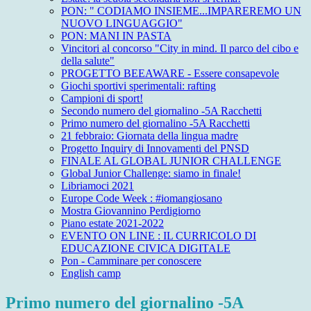
PON: " CODIAMO INSIEME...IMPAREREMO UN
NUOVO LINGUAGGIO"
PON: MANI IN PASTA
Vincitori al concorso "City in mind. Il parco del cibo e
della salute"
PROGETTO BEEAWARE - Essere consapevole
Giochi sportivi sperimentali: rafting
Campioni di sport!
Secondo numero del giornalino -5A Racchetti
Primo numero del giornalino -5A Racchetti
21 febbraio: Giornata della lingua madre
Progetto Inquiry di Innovamenti del PNSD
FINALE AL GLOBAL JUNIOR CHALLENGE
Global Junior Challenge: siamo in finale!
Libriamoci 2021
Europe Code Week : #iomangiosano
Mostra Giovannino Perdigiorno
Piano estate 2021-2022
EVENTO ON LINE : IL CURRICOLO DI
EDUCAZIONE CIVICA DIGITALE
Pon - Camminare per conoscere
English camp
Primo numero del giornalino -5A