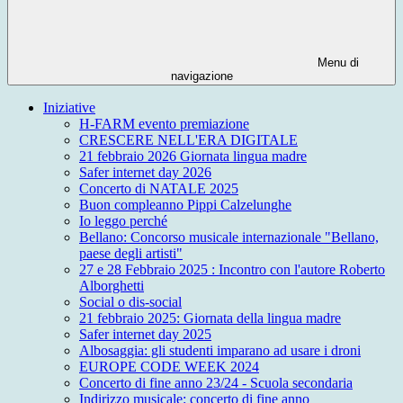
Menu di
navigazione
Iniziative
H-FARM evento premiazione
CRESCERE NELL'ERA DIGITALE
21 febbraio 2026 Giornata lingua madre
Safer internet day 2026
Concerto di NATALE 2025
Buon compleanno Pippi Calzelunghe
Io leggo perché
Bellano: Concorso musicale internazionale "Bellano,
paese degli artisti"
27 e 28 Febbraio 2025 : Incontro con l'autore Roberto
Alborghetti
Social o dis-social
21 febbraio 2025: Giornata della lingua madre
Safer internet day 2025
Albosaggia: gli studenti imparano ad usare i droni
EUROPE CODE WEEK 2024
Concerto di fine anno 23/24 - Scuola secondaria
Indirizzo musicale: concerto di fine anno