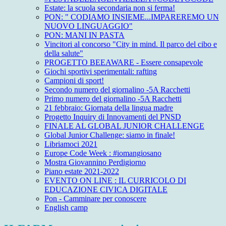
Estate: la scuola secondaria non si ferma!
PON: " CODIAMO INSIEME...IMPAREREMO UN
NUOVO LINGUAGGIO"
PON: MANI IN PASTA
Vincitori al concorso "City in mind. Il parco del cibo e
della salute"
PROGETTO BEEAWARE - Essere consapevole
Giochi sportivi sperimentali: rafting
Campioni di sport!
Secondo numero del giornalino -5A Racchetti
Primo numero del giornalino -5A Racchetti
21 febbraio: Giornata della lingua madre
Progetto Inquiry di Innovamenti del PNSD
FINALE AL GLOBAL JUNIOR CHALLENGE
Global Junior Challenge: siamo in finale!
Libriamoci 2021
Europe Code Week : #iomangiosano
Mostra Giovannino Perdigiorno
Piano estate 2021-2022
EVENTO ON LINE : IL CURRICOLO DI
EDUCAZIONE CIVICA DIGITALE
Pon - Camminare per conoscere
English camp