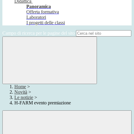
Didattica
Panoramica
Offerta formativa
Laboratori
I progetti delle classi
Campo di ricerca per le pagine del sito
Home
>
Novità
>
Le notizie
>
H-FARM evento premiazione