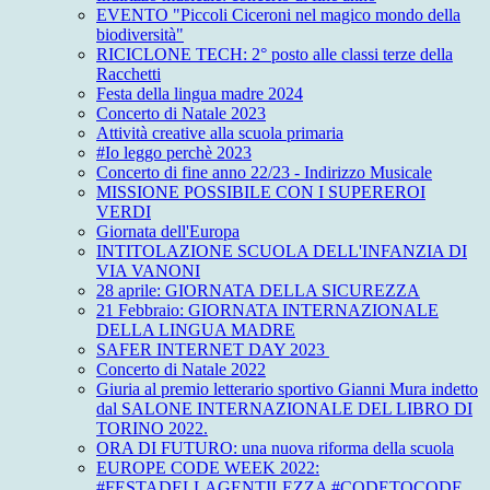
EVENTO "Piccoli Ciceroni nel magico mondo della
biodiversità"
RICICLONE TECH: 2° posto alle classi terze della
Racchetti
Festa della lingua madre 2024
Concerto di Natale 2023
Attività creative alla scuola primaria
#Io leggo perchè 2023
Concerto di fine anno 22/23 - Indirizzo Musicale
MISSIONE POSSIBILE CON I SUPEREROI
VERDI
Giornata dell'Europa
INTITOLAZIONE SCUOLA DELL'INFANZIA DI
VIA VANONI
28 aprile: GIORNATA DELLA SICUREZZA
21 Febbraio: GIORNATA INTERNAZIONALE
DELLA LINGUA MADRE
SAFER INTERNET DAY 2023
Concerto di Natale 2022
Giuria al premio letterario sportivo Gianni Mura indetto
dal SALONE INTERNAZIONALE DEL LIBRO DI
TORINO 2022.
ORA DI FUTURO: una nuova riforma della scuola
EUROPE CODE WEEK 2022:
#FESTADELLAGENTILEZZA #CODETOCODE