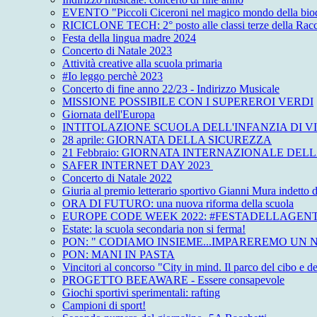
EVENTO "Piccoli Ciceroni nel magico mondo della biod
RICICLONE TECH: 2° posto alle classi terze della Racc
Festa della lingua madre 2024
Concerto di Natale 2023
Attività creative alla scuola primaria
#Io leggo perchè 2023
Concerto di fine anno 22/23 - Indirizzo Musicale
MISSIONE POSSIBILE CON I SUPEREROI VERDI
Giornata dell'Europa
INTITOLAZIONE SCUOLA DELL'INFANZIA DI V
28 aprile: GIORNATA DELLA SICUREZZA
21 Febbraio: GIORNATA INTERNAZIONALE DE
SAFER INTERNET DAY 2023
Concerto di Natale 2022
Giuria al premio letterario sportivo Gianni Mura
ORA DI FUTURO: una nuova riforma della scuola
EUROPE CODE WEEK 2022: #FESTADELLAGEN
Estate: la scuola secondaria non si ferma!
PON: " CODIAMO INSIEME...IMPAREREMO UN
PON: MANI IN PASTA
Vincitori al concorso "City in mind. Il parco del cibo e de
PROGETTO BEEAWARE - Essere consapevole
Giochi sportivi sperimentali: rafting
Campioni di sport!