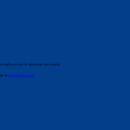
o indicato con le istruzioni necessarie.
ite la
Login Spaggiari