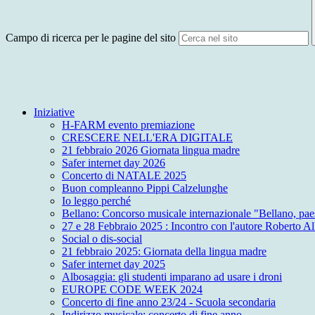
Campo di ricerca per le pagine del sito
Iniziative
H-FARM evento premiazione
CRESCERE NELL'ERA DIGITALE
21 febbraio 2026 Giornata lingua madre
Safer internet day 2026
Concerto di NATALE 2025
Buon compleanno Pippi Calzelunghe
Io leggo perché
Bellano: Concorso musicale internazionale "Bellano, paese
27 e 28 Febbraio 2025 : Incontro con l'autore Roberto Al
Social o dis-social
21 febbraio 2025: Giornata della lingua madre
Safer internet day 2025
Albosaggia: gli studenti imparano ad usare i droni
EUROPE CODE WEEK 2024
Concerto di fine anno 23/24 - Scuola secondaria
Indirizzo musicale: concerto di fine anno