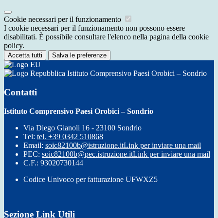
Cookie necessari per il funzionamento
I cookie necessari per il funzionamento non possono essere
disabilitati. È possibile consultare l'elenco nella pagina della cookie
policy.
Accetta tutti
Salva le preferenze
Istituto Comprensivo Paesi Orobici – Sondrio
Contatti
Istituto Comprensivo Paesi Orobici – Sondrio
Via Diego Gianoli 16 - 23100 Sondrio
Tel:
tel. +39 0342 510868
Email:
soic82100b@istruzione.it
Link per inviare una mail
PEC:
soic82100b@pec.istruzione.it
Link per inviare una mail
C.F.: 93020730144
Codice Univoco per fatturazione UFWXZ5
Sezione Link Utili