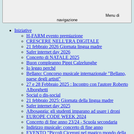
Menu di
navigazione
Iniziative
H-FARM evento premiazione
CRESCERE NELL'ERA DIGITALE
21 febbraio 2026 Giornata lingua madre
Safer internet day 2026
Concerto di NATALE 2025
Buon compleanno Pippi Calzelunghe
Io leggo perché
Bellano: Concorso musicale internazionale "Bellano,
paese degli artisti"
27 e 28 Febbraio 2025 : Incontro con l'autore Roberto
Alborghetti
Social o dis-social
21 febbraio 2025: Giornata della lingua madre
Safer internet day 2025
Albosaggia: gli studenti imparano ad usare i droni
EUROPE CODE WEEK 2024
Concerto di fine anno 23/24 - Scuola secondaria
Indirizzo musicale: concerto di fine anno
EVENTO "Piccoli Ciceroni nel magico mondo della