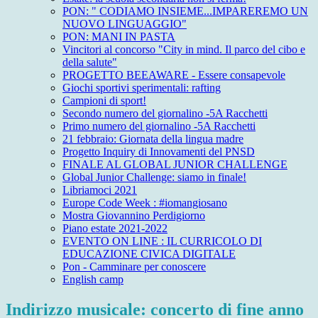
PON: " CODIAMO INSIEME...IMPAREREMO UN
NUOVO LINGUAGGIO"
PON: MANI IN PASTA
Vincitori al concorso "City in mind. Il parco del cibo e
della salute"
PROGETTO BEEAWARE - Essere consapevole
Giochi sportivi sperimentali: rafting
Campioni di sport!
Secondo numero del giornalino -5A Racchetti
Primo numero del giornalino -5A Racchetti
21 febbraio: Giornata della lingua madre
Progetto Inquiry di Innovamenti del PNSD
FINALE AL GLOBAL JUNIOR CHALLENGE
Global Junior Challenge: siamo in finale!
Libriamoci 2021
Europe Code Week : #iomangiosano
Mostra Giovannino Perdigiorno
Piano estate 2021-2022
EVENTO ON LINE : IL CURRICOLO DI
EDUCAZIONE CIVICA DIGITALE
Pon - Camminare per conoscere
English camp
Indirizzo musicale: concerto di fine anno