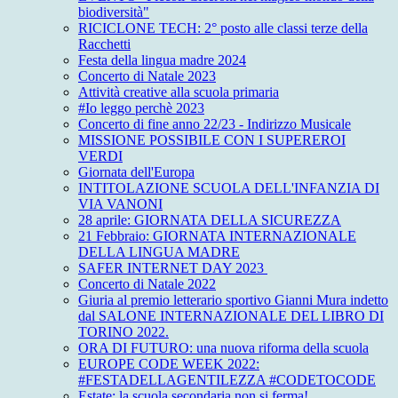
biodiversità"
RICICLONE TECH: 2° posto alle classi terze della
Racchetti
Festa della lingua madre 2024
Concerto di Natale 2023
Attività creative alla scuola primaria
#Io leggo perchè 2023
Concerto di fine anno 22/23 - Indirizzo Musicale
MISSIONE POSSIBILE CON I SUPEREROI
VERDI
Giornata dell'Europa
INTITOLAZIONE SCUOLA DELL'INFANZIA DI
VIA VANONI
28 aprile: GIORNATA DELLA SICUREZZA
21 Febbraio: GIORNATA INTERNAZIONALE
DELLA LINGUA MADRE
SAFER INTERNET DAY 2023
Concerto di Natale 2022
Giuria al premio letterario sportivo Gianni Mura indetto
dal SALONE INTERNAZIONALE DEL LIBRO DI
TORINO 2022.
ORA DI FUTURO: una nuova riforma della scuola
EUROPE CODE WEEK 2022:
#FESTADELLAGENTILEZZA #CODETOCODE
Estate: la scuola secondaria non si ferma!