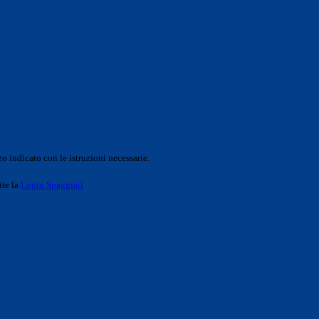
o indicato con le istruzioni necessarie.
ite la
Login Spaggiari