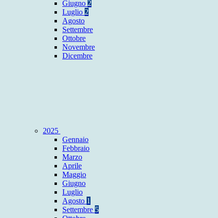
Giugno
2
Luglio
2
Agosto
Settembre
Ottobre
Novembre
Dicembre
2025
Gennaio
Febbraio
Marzo
Aprile
Maggio
Giugno
Luglio
Agosto
1
Settembre
5