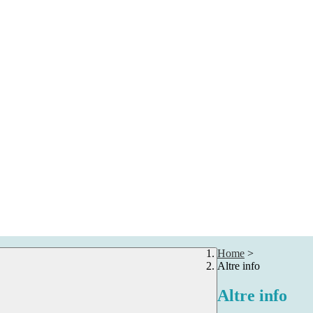
Home
>
Altre info
Altre info