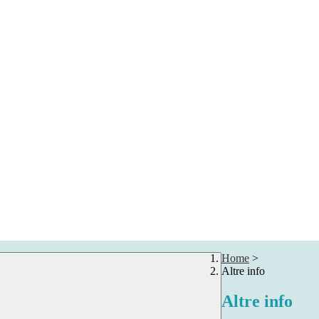
Home
>
Altre info
Altre info