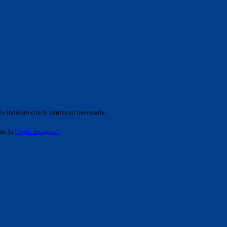
o indicato con le istruzioni necessarie.
ite la
Login Spaggiari