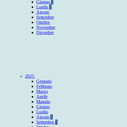
Giugno
2
Luglio
2
Agosto
Settembre
Ottobre
Novembre
Dicembre
2025
Gennaio
Febbraio
Marzo
Aprile
Maggio
Giugno
Luglio
Agosto
1
Settembre
5