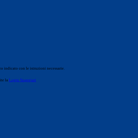
o indicato con le istruzioni necessarie.
ite la
Login Spaggiari