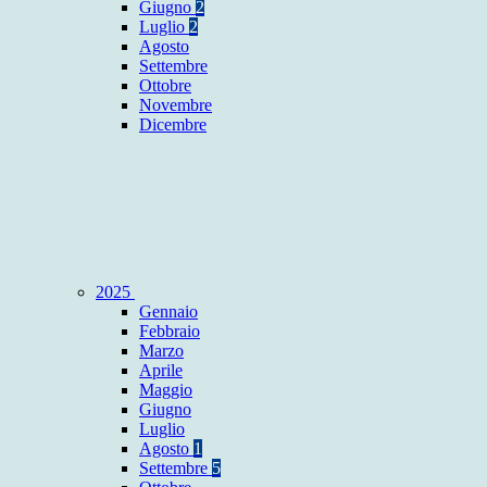
Giugno
2
Luglio
2
Agosto
Settembre
Ottobre
Novembre
Dicembre
2025
Gennaio
Febbraio
Marzo
Aprile
Maggio
Giugno
Luglio
Agosto
1
Settembre
5