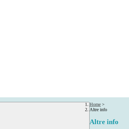
Home
>
Altre info
Altre info