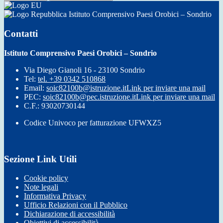
Istituto Comprensivo Paesi Orobici – Sondrio
Contatti
Istituto Comprensivo Paesi Orobici – Sondrio
Via Diego Gianoli 16 - 23100 Sondrio
Tel:
tel. +39 0342 510868
Email:
soic82100b@istruzione.it
Link per inviare una mail
PEC:
soic82100b@pec.istruzione.it
Link per inviare una mail
C.F.: 93020730144
Codice Univoco per fatturazione UFWXZ5
Sezione Link Utili
Cookie policy
Note legali
Informativa Privacy
Ufficio Relazioni con il Pubblico
Dichiarazione di accessibilità
Obiettivi di accessibilità