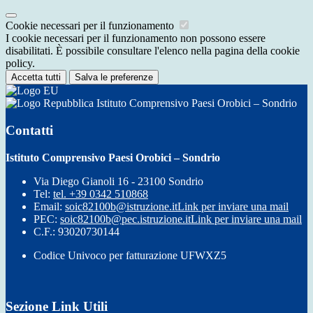
Cookie necessari per il funzionamento
I cookie necessari per il funzionamento non possono essere
disabilitati. È possibile consultare l'elenco nella pagina della cookie
policy.
Accetta tutti
Salva le preferenze
Istituto Comprensivo Paesi Orobici – Sondrio
Contatti
Istituto Comprensivo Paesi Orobici – Sondrio
Via Diego Gianoli 16 - 23100 Sondrio
Tel:
tel. +39 0342 510868
Email:
soic82100b@istruzione.it
Link per inviare una mail
PEC:
soic82100b@pec.istruzione.it
Link per inviare una mail
C.F.: 93020730144
Codice Univoco per fatturazione UFWXZ5
Sezione Link Utili