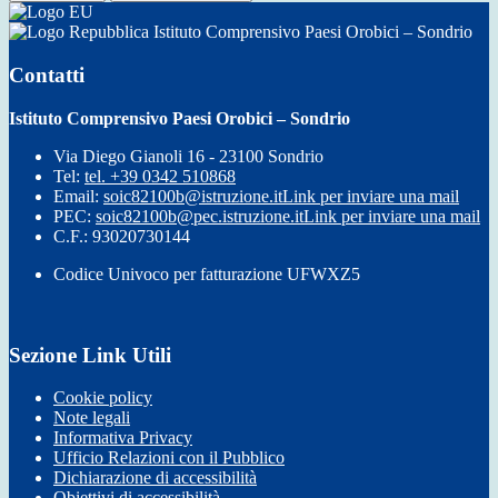
Istituto Comprensivo Paesi Orobici – Sondrio
Contatti
Istituto Comprensivo Paesi Orobici – Sondrio
Via Diego Gianoli 16 - 23100 Sondrio
Tel:
tel. +39 0342 510868
Email:
soic82100b@istruzione.it
Link per inviare una mail
PEC:
soic82100b@pec.istruzione.it
Link per inviare una mail
C.F.: 93020730144
Codice Univoco per fatturazione UFWXZ5
Sezione Link Utili
Cookie policy
Note legali
Informativa Privacy
Ufficio Relazioni con il Pubblico
Dichiarazione di accessibilità
Obiettivi di accessibilità