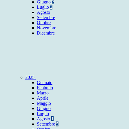
Giugno
2
Luglio
2
Agosto
Settembre
Ottobre
Novembre
Dicembre
2025
Gennaio
Febbraio
Marzo
Aprile
Maggio
Giugno
Luglio
Agosto
1
Settembre
5