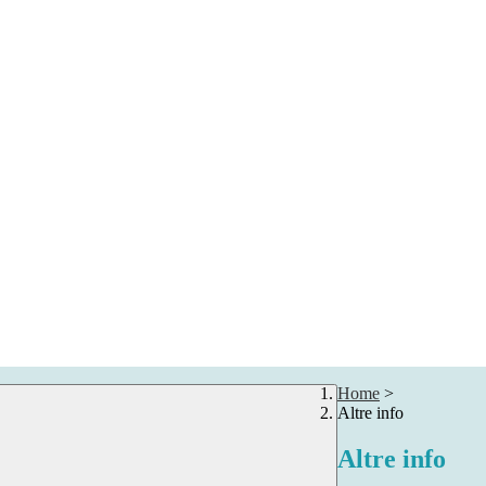
Home
>
Altre info
Altre info