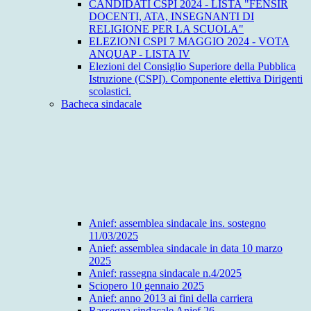
CANDIDATI CSPI 2024 - LISTA "FENSIR
DOCENTI, ATA, INSEGNANTI DI
RELIGIONE PER LA SCUOLA"
ELEZIONI CSPI 7 MAGGIO 2024 - VOTA
ANQUAP - LISTA IV
Elezioni del Consiglio Superiore della Pubblica
Istruzione (CSPI). Componente elettiva Dirigenti
scolastici.
Bacheca sindacale
Anief: assemblea sindacale ins. sostegno
11/03/2025
Anief: assemblea sindacale in data 10 marzo
2025
Anief: rassegna sindacale n.4/2025
Sciopero 10 gennaio 2025
Anief: anno 2013 ai fini della carriera
Rassegna sindacale Anief 26