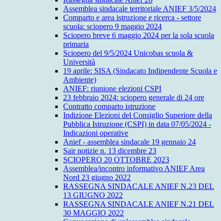
Assemblea sindacale territoriale ANIEF 3/5/2024
Comparto e area istruzione e ricerca - settore
scuola: sciopero 9 maggio 2024
Sciopero breve 6 maggio 2024 per la sola scuola
primaria
Sciopero del 9/5/2024 Unicobas scuola &
Università
19 aprile: SISA (Sindacato Indipendente Scuola e
Ambiente)
ANIEF: riunione elezioni CSPI
23 febbraio 2024: sciopero generale di 24 ore
Contratto comparto istruzione
Indizione Elezioni del Consiglio Superiore della
Pubblica Istruzione (CSPI) in data 07/05/2024 -
Indicazioni operative
Anief - assemblea sindacale 19 gennaio 24
Sair notizie n. 13 dicembre 23
SCIOPERO 20 OTTOBRE 2023
Assemblea/incontro informativo ANIEF Area
Nord 23 giugno 2022
RASSEGNA SINDACALE ANIEF N.23 DEL
13 GIUGNO 2022
RASSEGNA SINDACALE ANIEF N.21 DEL
30 MAGGIO 2022