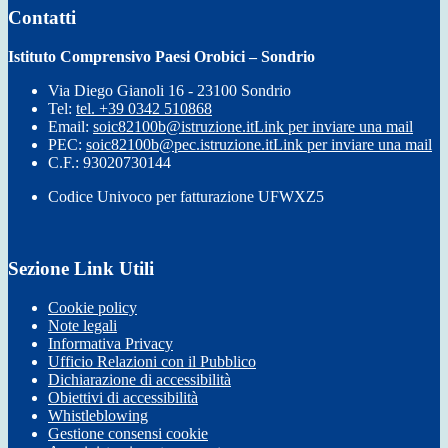
Contatti
Istituto Comprensivo Paesi Orobici – Sondrio
Via Diego Gianoli 16 - 23100 Sondrio
Tel:
tel. +39 0342 510868
Email:
soic82100b@istruzione.it
Link per inviare una mail
PEC:
soic82100b@pec.istruzione.it
Link per inviare una mail
C.F.: 93020730144
Codice Univoco per fatturazione UFWXZ5
Sezione Link Utili
Cookie policy
Note legali
Informativa Privacy
Ufficio Relazioni con il Pubblico
Dichiarazione di accessibilità
Obiettivi di accessibilità
Whistleblowing
Gestione consensi cookie