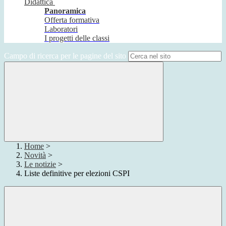
Didattica
Panoramica
Offerta formativa
Laboratori
I progetti delle classi
Campo di ricerca per le pagine del sito
Home
>
Novità
>
Le notizie
>
Liste definitive per elezioni CSPI