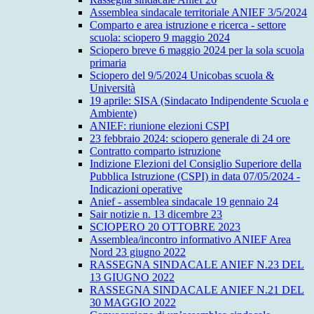
Assemblea sindacale territoriale ANIEF 3/5/2024
Comparto e area istruzione e ricerca - settore
scuola: sciopero 9 maggio 2024
Sciopero breve 6 maggio 2024 per la sola scuola
primaria
Sciopero del 9/5/2024 Unicobas scuola &
Università
19 aprile: SISA (Sindacato Indipendente Scuola e
Ambiente)
ANIEF: riunione elezioni CSPI
23 febbraio 2024: sciopero generale di 24 ore
Contratto comparto istruzione
Indizione Elezioni del Consiglio Superiore della
Pubblica Istruzione (CSPI) in data 07/05/2024 -
Indicazioni operative
Anief - assemblea sindacale 19 gennaio 24
Sair notizie n. 13 dicembre 23
SCIOPERO 20 OTTOBRE 2023
Assemblea/incontro informativo ANIEF Area
Nord 23 giugno 2022
RASSEGNA SINDACALE ANIEF N.23 DEL
13 GIUGNO 2022
RASSEGNA SINDACALE ANIEF N.21 DEL
30 MAGGIO 2022