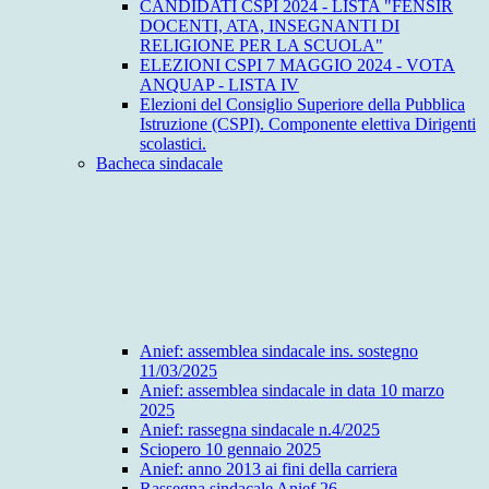
CANDIDATI CSPI 2024 - LISTA "FENSIR
DOCENTI, ATA, INSEGNANTI DI
RELIGIONE PER LA SCUOLA"
ELEZIONI CSPI 7 MAGGIO 2024 - VOTA
ANQUAP - LISTA IV
Elezioni del Consiglio Superiore della Pubblica
Istruzione (CSPI). Componente elettiva Dirigenti
scolastici.
Bacheca sindacale
Anief: assemblea sindacale ins. sostegno
11/03/2025
Anief: assemblea sindacale in data 10 marzo
2025
Anief: rassegna sindacale n.4/2025
Sciopero 10 gennaio 2025
Anief: anno 2013 ai fini della carriera
Rassegna sindacale Anief 26