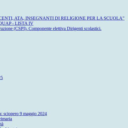
OCENTI, ATA, INSEGNANTI DI RELIGIONE PER LA SCUOLA"
UAP - LISTA IV
ruzione (CSPI). Componente elettiva Dirigenti scolastici.
25
ola: sciopero 9 maggio 2024
rimaria
tà