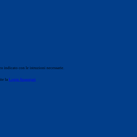
o indicato con le istruzioni necessarie.
ite la
Login Spaggiari