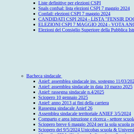
Liste definitive per elezioni CSPI
Snals confsal: lista elezioni CSPI 7 maggio 2024
Confail: elezioni CSPI 7 maggio 2024
CANDIDATI CSPI 2024 - LISTA "FENSIR D
ELEZIONI CSPI 7 MAGGIO 2024 - VOTA ANQ
Elezioni del Consiglio Superiore della Pubblica Ist
Bacheca sindacale
Anief: assemblea sindacale ins. sostegno 11/03/20
Anief: assemblea sindacale in data 10 marzo 2025
Anief: rassegna sindacale n.4/2025
Sciopero 10 gennaio 2025
Anief: anno 2013 ai fini della carriera
Rassegna sindacale Anief 26
Assemblea sindacale territoriale ANIEF 3/5/2024
Comparto e area istruzione e ricerca - settore scu
Sciopero breve 6 maggio 2024 per la sola scuola p
Sciopero del 9/5/2024 Unicobas scuola & Universi