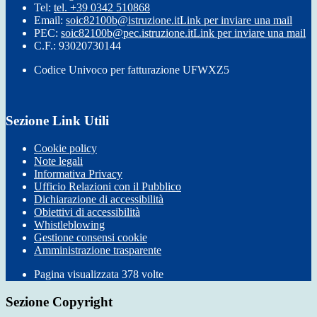
Tel:
tel. +39 0342 510868
Email:
soic82100b@istruzione.it
Link per inviare una mail
PEC:
soic82100b@pec.istruzione.it
Link per inviare una mail
C.F.: 93020730144
Codice Univoco per fatturazione UFWXZ5
Sezione Link Utili
Cookie policy
Note legali
Informativa Privacy
Ufficio Relazioni con il Pubblico
Dichiarazione di accessibilità
Obiettivi di accessibilità
Whistleblowing
Gestione consensi cookie
Amministrazione trasparente
Pagina visualizzata
378
volte
Sezione Copyright