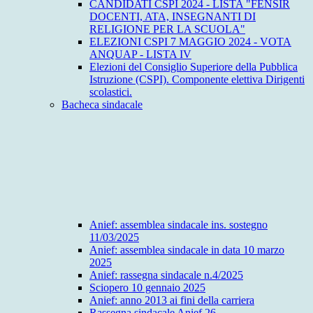
CANDIDATI CSPI 2024 - LISTA "FENSIR
DOCENTI, ATA, INSEGNANTI DI
RELIGIONE PER LA SCUOLA"
ELEZIONI CSPI 7 MAGGIO 2024 - VOTA
ANQUAP - LISTA IV
Elezioni del Consiglio Superiore della Pubblica
Istruzione (CSPI). Componente elettiva Dirigenti
scolastici.
Bacheca sindacale
Anief: assemblea sindacale ins. sostegno
11/03/2025
Anief: assemblea sindacale in data 10 marzo
2025
Anief: rassegna sindacale n.4/2025
Sciopero 10 gennaio 2025
Anief: anno 2013 ai fini della carriera
Rassegna sindacale Anief 26