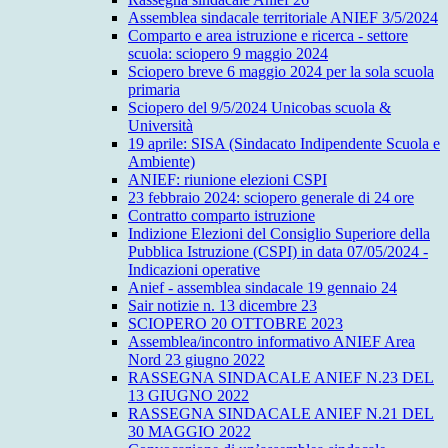
Assemblea sindacale territoriale ANIEF 3/5/2024
Comparto e area istruzione e ricerca - settore
scuola: sciopero 9 maggio 2024
Sciopero breve 6 maggio 2024 per la sola scuola
primaria
Sciopero del 9/5/2024 Unicobas scuola &
Università
19 aprile: SISA (Sindacato Indipendente Scuola e
Ambiente)
ANIEF: riunione elezioni CSPI
23 febbraio 2024: sciopero generale di 24 ore
Contratto comparto istruzione
Indizione Elezioni del Consiglio Superiore della
Pubblica Istruzione (CSPI) in data 07/05/2024 -
Indicazioni operative
Anief - assemblea sindacale 19 gennaio 24
Sair notizie n. 13 dicembre 23
SCIOPERO 20 OTTOBRE 2023
Assemblea/incontro informativo ANIEF Area
Nord 23 giugno 2022
RASSEGNA SINDACALE ANIEF N.23 DEL
13 GIUGNO 2022
RASSEGNA SINDACALE ANIEF N.21 DEL
30 MAGGIO 2022