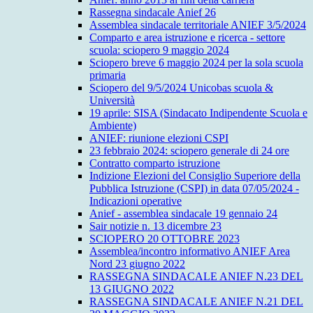
Rassegna sindacale Anief 26
Assemblea sindacale territoriale ANIEF 3/5/2024
Comparto e area istruzione e ricerca - settore
scuola: sciopero 9 maggio 2024
Sciopero breve 6 maggio 2024 per la sola scuola
primaria
Sciopero del 9/5/2024 Unicobas scuola &
Università
19 aprile: SISA (Sindacato Indipendente Scuola e
Ambiente)
ANIEF: riunione elezioni CSPI
23 febbraio 2024: sciopero generale di 24 ore
Contratto comparto istruzione
Indizione Elezioni del Consiglio Superiore della
Pubblica Istruzione (CSPI) in data 07/05/2024 -
Indicazioni operative
Anief - assemblea sindacale 19 gennaio 24
Sair notizie n. 13 dicembre 23
SCIOPERO 20 OTTOBRE 2023
Assemblea/incontro informativo ANIEF Area
Nord 23 giugno 2022
RASSEGNA SINDACALE ANIEF N.23 DEL
13 GIUGNO 2022
RASSEGNA SINDACALE ANIEF N.21 DEL