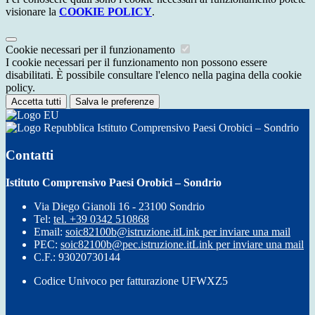
visionare la
COOKIE POLICY
.
Cookie necessari per il funzionamento
I cookie necessari per il funzionamento non possono essere
disabilitati. È possibile consultare l'elenco nella pagina della cookie
policy.
Accetta tutti
Salva le preferenze
Istituto Comprensivo Paesi Orobici – Sondrio
Contatti
Istituto Comprensivo Paesi Orobici – Sondrio
Via Diego Gianoli 16 - 23100 Sondrio
Tel:
tel. +39 0342 510868
Email:
soic82100b@istruzione.it
Link per inviare una mail
PEC:
soic82100b@pec.istruzione.it
Link per inviare una mail
C.F.: 93020730144
Codice Univoco per fatturazione UFWXZ5