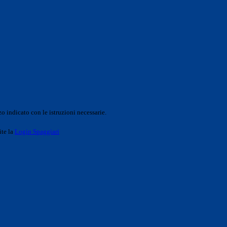
o indicato con le istruzioni necessarie.
ite la
Login Spaggiari