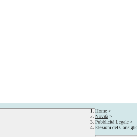
Home
>
Novità
>
Pubblicità Legale
>
Elezioni del Consigli