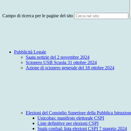
Campo di ricerca per le pagine del sito
Pubblicità Legale
Saata notizie del 2 novembre 2024
Sciopero USB Scuola 31 ottobre 2024
Azione di sciopero generale del 18 ottobre 2024
Elezioni del Consiglio Superiore della Pubblica Istruzio
Unicobas: manifesto elettorale CSPI
Liste definitive per elezioni CSPI
Snals confsal: lista elezioni CSPI 7 maggio 2024