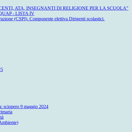
OCENTI, ATA, INSEGNANTI DI RELIGIONE PER LA SCUOLA"
UAP - LISTA IV
ruzione (CSPI). Componente elettiva Dirigenti scolastici.
25
ola: sciopero 9 maggio 2024
rimaria
tà
 Ambiente)