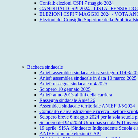
Confail: elezioni CSPI 7 maggio 2024
CANDIDATI CSPI 2024 - LISTA "FENSIR D
ELEZIONI CSPI 7 MAGGIO 2024 - VOTA ANQ
Elezioni del Consiglio Superiore della Pubblica Ist
Bacheca sindacale
Anief: assemblea sindacale ins. sostegno 11/03/20
Anief: assemblea sindacale in data 10 marzo 2025
Anief: rassegna sindacale n.4/2025
Sciopero 10 gennaio 2025
Anief: anno 2013 ai fini della carriera
Rassegna sindacale Anief 26
Assemblea sindacale territoriale ANIEF 3/5/2024
Comparto e area istruzione e ricerca - settore scu
Sciopero breve 6 maggio 2024 per la sola scuola p
Sciopero del 9/5/2024 Unicobas scuola & Universi
19 aprile: SISA (Sindacato Indipendente Scuola e
ANIEF: riunione elezioni CSPI