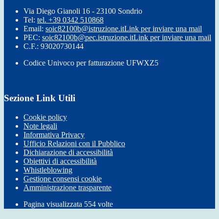
Via Diego Gianoli 16 - 23100 Sondrio
Tel:
tel. +39 0342 510868
Email:
soic82100b@istruzione.it
Link per inviare una mail
PEC:
soic82100b@pec.istruzione.it
Link per inviare una mail
C.F.: 93020730144
Codice Univoco per fatturazione UFWXZ5
Sezione Link Utili
Cookie policy
Note legali
Informativa Privacy
Ufficio Relazioni con il Pubblico
Dichiarazione di accessibilità
Obiettivi di accessibilità
Whistleblowing
Gestione consensi cookie
Amministrazione trasparente
Pagina visualizzata
554
volte