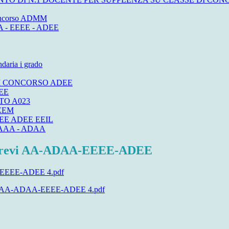
 concorso ADMM
AA - EEEE - ADEE
daria i grado
 DI CONCORSO ADEE
DEE
TO A023
EEM
EE ADEE EEIL
AAA - ADAA
ze brevi AA-ADAA-EEEE-ADEE
AA-EEEE-ADEE 4.pdf
brevi AA-ADAA-EEEE-ADEE 4.pdf