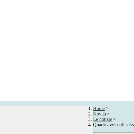
Home
>
Novità
>
Le notizie
>
Quarto avviso di s