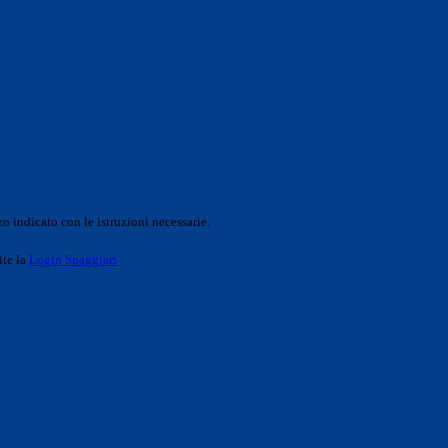
o indicato con le istruzioni necessarie.
ite la
Login Spaggiari