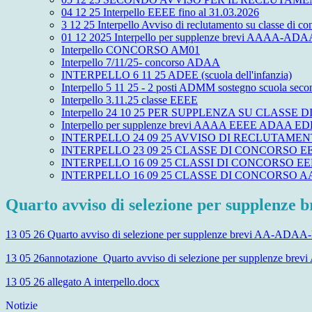
04 12 25 Interpello EEEE fino al 31.03.2026
3 12 25 Interpello Avviso di reclutamento su classe di
01 12 2025 Interpello per supplenze brevi AAAA-AD
Interpello CONCORSO AM01
Interpello 7/11/25- concorso ADAA
INTERPELLO 6 11 25 ADEE (scuola dell'infanzia)
Interpello 5 11 25 - 2 posti ADMM sostegno scuola secon
Interpello 3.11.25 classe EEEE
Interpello 24 10 25 PER SUPPLENZA SU CLASSE
Interpello per supplenze brevi AAAA EEEE ADAA E
INTERPELLO 24 09 25 AVVISO DI RECLUTAMEN
INTERPELLO 23 09 25 CLASSE DI CONCORSO E
INTERPELLO 16 09 25 CLASSI DI CONCORSO EE
INTERPELLO 16 09 25 CLASSE DI CONCORSO A
Quarto avviso di selezione per supplen
13 05 26 Quarto avviso di selezione per supplenze brevi AA-AD
13 05 26annotazione_Quarto avviso di selezione per supplenze 
13 05 26 allegato A interpello.docx
Notizie