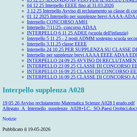
04 12 25 Interpello EEEE fino al 31.03.2026
3 12 25 Interpello Avviso di reclutamento su classe di
01 12 2025 Interpello per supplenze brevi AAAA-AD
Interpello CONCORSO AM01
Interpello 7/11/25- concorso ADAA
INTERPELLO 6 11 25 ADEE (scuola dell'infanzia)
Interpello 5 11 25 - 2 posti ADMM sostegno scuola secon
Interpello 3.11.25 classe EEEE
Interpello 24 10 25 PER SUPPLENZA SU CLASSE
Interpello per supplenze brevi AAAA EEEE ADAA E
INTERPELLO 24 09 25 AVVISO DI RECLUTAMEN
INTERPELLO 23 09 25 CLASSE DI CONCORSO E
INTERPELLO 16 09 25 CLASSI DI CONCORSO EE
INTERPELLO 16 09 25 CLASSE DI CONCORSO A
Interpello supplenza A028
19 05 26 Avviso reclutamento Matematica Scienze A028 I grado.pdf
Allegato_A_Interpello_supplenze_A028+I.C._SO-Paesi Orobici.doc
Notizie
Pubblicato il 19-05-2026