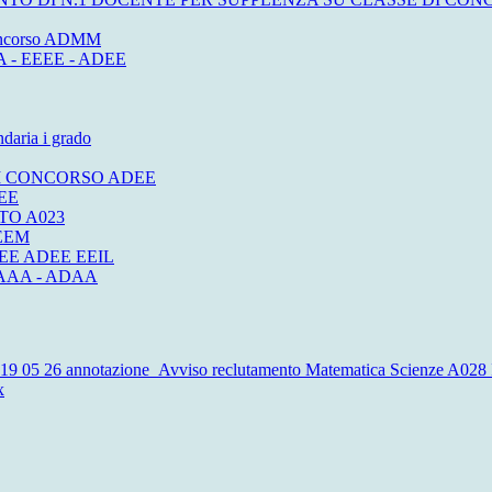
 concorso ADMM
AA - EEEE - ADEE
daria i grado
 DI CONCORSO ADEE
DEE
TO A023
EEM
EE ADEE EEIL
AAA - ADAA
19 05 26 annotazione_Avviso reclutamento Matematica Scienze A028 
x