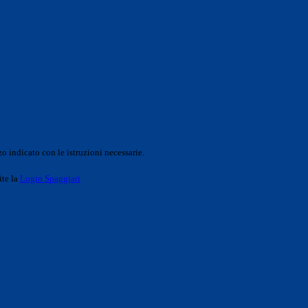
o indicato con le istruzioni necessarie.
ite la
Login Spaggiari