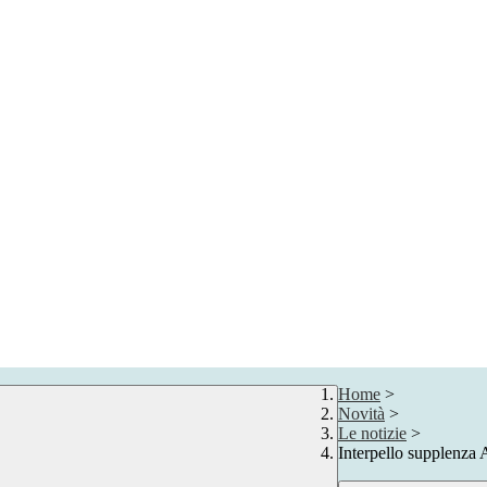
Home
>
Novità
>
Le notizie
>
Interpello supplenza