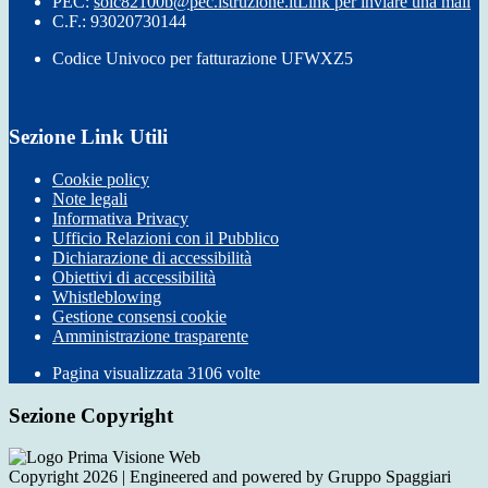
PEC:
soic82100b@pec.istruzione.it
Link per inviare una mail
C.F.: 93020730144
Codice Univoco per fatturazione UFWXZ5
Sezione Link Utili
Cookie policy
Note legali
Informativa Privacy
Ufficio Relazioni con il Pubblico
Dichiarazione di accessibilità
Obiettivi di accessibilità
Whistleblowing
Gestione consensi cookie
Amministrazione trasparente
Pagina visualizzata
3106
volte
Sezione Copyright
Copyright 2026 | Engineered and powered by Gruppo Spaggiari