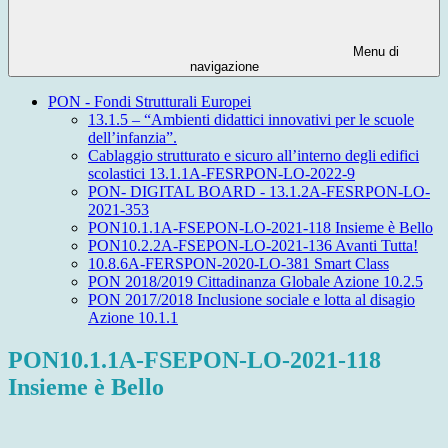
Menu di
navigazione
PON - Fondi Strutturali Europei
13.1.5 – “Ambienti didattici innovativi per le scuole
dell’infanzia”.
Cablaggio strutturato e sicuro all’interno degli edifici
scolastici 13.1.1A-FESRPON-LO-2022-9
PON- DIGITAL BOARD - 13.1.2A-FESRPON-LO-
2021-353
PON10.1.1A-FSEPON-LO-2021-118 Insieme è Bello
PON10.2.2A-FSEPON-LO-2021-136 Avanti Tutta!
10.8.6A-FERSPON-2020-LO-381 Smart Class
PON 2018/2019 Cittadinanza Globale Azione 10.2.5
PON 2017/2018 Inclusione sociale e lotta al disagio
Azione 10.1.1
PON10.1.1A-FSEPON-LO-2021-118
Insieme è Bello