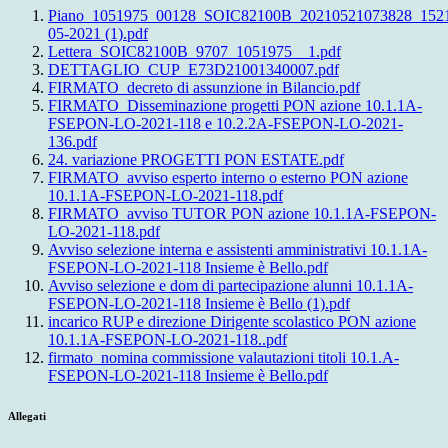
Piano_1051975_00128_SOIC82100B_20210521073828_152
05-2021 (1).pdf
Lettera_SOIC82100B_9707_1051975__1.pdf
DETTAGLIO_CUP_E73D21001340007.pdf
FIRMATO_decreto di assunzione in Bilancio.pdf
FIRMATO_Disseminazione progetti PON azione 10.1.1A-
FSEPON-LO-2021-118 e 10.2.2A-FSEPON-LO-2021-
136.pdf
24. variazione PROGETTI PON ESTATE.pdf
FIRMATO_avviso esperto interno o esterno PON azione
10.1.1A-FSEPON-LO-2021-118.pdf
FIRMATO_avviso TUTOR PON azione 10.1.1A-FSEPON-
LO-2021-118.pdf
Avviso selezione interna e assistenti amministrativi 10.1.1A-
FSEPON-LO-2021-118 Insieme è Bello.pdf
Avviso selezione e dom di partecipazione alunni 10.1.1A-
FSEPON-LO-2021-118 Insieme è Bello (1).pdf
incarico RUP e direzione Dirigente scolastico PON azione
10.1.1A-FSEPON-LO-2021-118..pdf
firmato_nomina commissione valautazioni titoli 10.1.A-
FSEPON-LO-2021-118 Insieme è Bello.pdf
Allegati