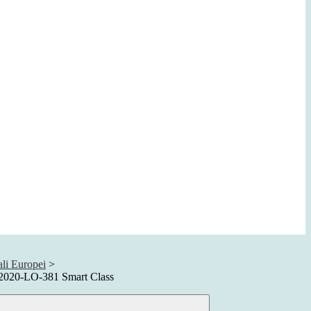
ali Europei
>
020-LO-381 Smart Class