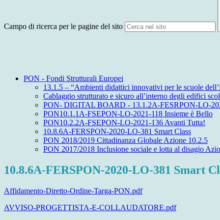
Campo di ricerca per le pagine del sito
PON - Fondi Strutturali Europei
13.1.5 – “Ambienti didattici innovativi per le scuole dell’
Cablaggio strutturato e sicuro all’interno degli edific
PON- DIGITAL BOARD - 13.1.2A-FESRPON-LO-20
PON10.1.1A-FSEPON-LO-2021-118 Insieme è Bello
PON10.2.2A-FSEPON-LO-2021-136 Avanti Tutta!
10.8.6A-FERSPON-2020-LO-381 Smart Class
PON 2018/2019 Cittadinanza Globale Azione 10.2.5
PON 2017/2018 Inclusione sociale e lotta al disagio Azi
10.8.6A-FERSPON-2020-LO-381 Smart Cl
Affidamento-Diretto-Ordine-Targa-PON.pdf
AVVISO-PROGETTISTA-E-COLLAUDATORE.pdf