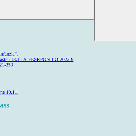
infanzia”.
i scolastici 13.1.1A-FESRPON-LO-2022-9
21-353
one 10.1.1
ass