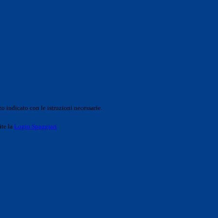
o indicato con le istruzioni necessarie.
ite la
Login Spaggiari