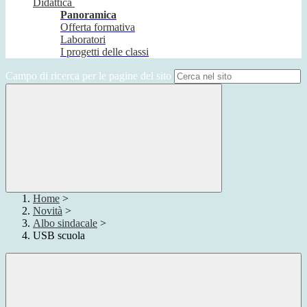
Didattica
Panoramica
Offerta formativa
Laboratori
I progetti delle classi
Campo di ricerca per le pagine del sito
Home
>
Novità
>
Albo sindacale
>
USB scuola