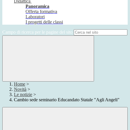
Didattica
Panoramica
Offerta formativa
Laboratori
I progetti delle classi
Campo di ricerca per le pagine del sito
Home
>
Novità
>
Le notizie
>
Cambio sede seminario Educandato Statale "Agli Angeli"