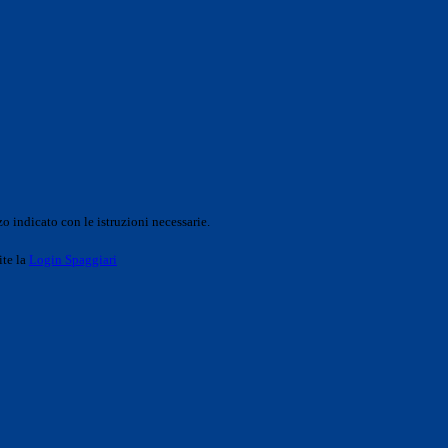
o indicato con le istruzioni necessarie.
ite la
Login Spaggiari