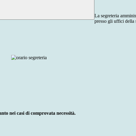
La segreteria amminis
presso gli uffici della
anto nei casi di comprovata necessità.