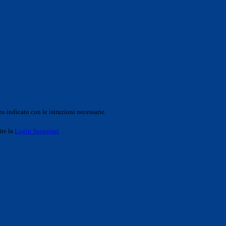
o indicato con le istruzioni necessarie.
ite la
Login Spaggiari