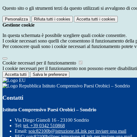
Questo sito o gli strumenti terzi da questo utilizzati si avvalgono di coo
Personalizza
Rifiuta tutti
i cookies
Accetta tutti
i cookies
Gestione cookie
In questa schermata è possibile scegliere quali cookie consentire.
I cookie necessari sono quelli che consentono il funzionamento della pi
Per conoscere quali sono i cookie necessari al funzionamento potete v
Cookie necessari per il funzionamento
I cookie necessari per il funzionamento non possono essere disabilitati.
Accetta tutti
Salva le preferenze
Istituto Comprensivo Paesi Orobici – Sondrio
Contatti
Istituto Comprensivo Paesi Orobici – Sondrio
Via Diego Gianoli 16 - 23100 Sondrio
Tel:
tel. +39 0342 510868
Email:
soic82100b@istruzione.it
Link per inviare una mail
PEC:
soic82100b@pec.istruzione.it
Link per inviare una mail