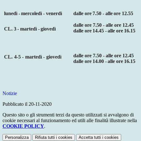
lunedì
-
mercoledì
-
venerdì
dalle
ore
7.50
-
alle
ore
12.55
dalle ore 7.50 - alle ore 12.45
CL.
3
-
martedì
-
giovedì
dalle
ore
14.45
-
alle
ore
16.15
dalle ore 7.50 - alle ore 12.45
CL.
4-5
-
martedì
-
giovedì
dalle
ore
14.00
-
alle
ore
16.15
Notizie
Pubblicato il 20-11-2020
Questo sito o gli strumenti terzi da questo utilizzati si avvalgono di
cookie necessari al funzionamento ed utili alle finalità illustrate nella
COOKIE POLICY
.
Personalizza
Rifiuta tutti
i cookies
Accetta tutti
i cookies