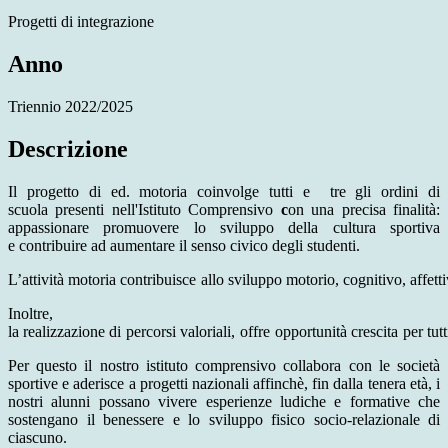
Progetti di integrazione
Anno
Triennio 2022/2025
Descrizione
Il progetto di ed. motoria coinvolge tutti e
tre gli ordini di
scuola
presenti nell'Istituto Comprensivo
c
on una precisa finalità:
appassionare
promuovere lo sviluppo della cultura sportiva
e
contribuire ad aumentare il senso civico degli studenti.
L’attività
motoria
contribuisce
allo
sviluppo
motorio,
cognitivo,
affett
Inoltre,
la
realizzazione
di
percorsi
valoriali,
offre
opportunità
crescita
per
tutt
Per questo il nostro istituto comprensivo collabora con le società
sportive e aderisce a progetti nazionali affinchè, fin dalla tenera età, i
nostri alunni possano vivere esperienze ludiche e formative che
sostengano il benessere e lo sviluppo fisico socio-relazionale di
ciascuno.