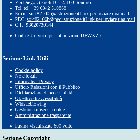
Via Diego Gianoli 16 - 23100 Sondrio
Tel:
tel. +39 0342 510868
Email:
soic82100b@istruzione.it
Link per inviare una mail
PEC:
soic82100b@pec.istruzione.it
Link per inviare una mail
C.F.: 93020730144
Codice Univoco per fatturazione UFWXZ5
Sezione Link Utili
Cookie policy
Note legali
Informativa Privacy
Ufficio Relazioni con il Pubblico
Dichiarazione di accessibilità
Obiettivi di accessibilità
Whistleblowing
Gestione consensi cookie
Amministrazione trasparente
Pagina visualizzata
600
volte
Sezione Copyright