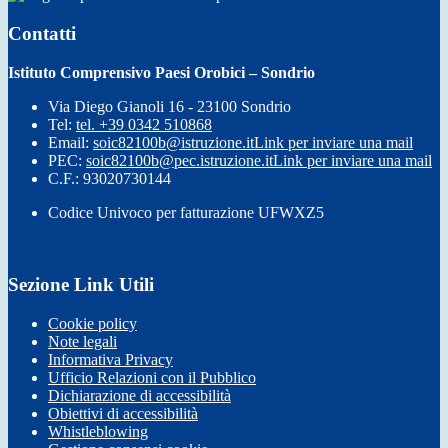
Contatti
Istituto Comprensivo Paesi Orobici – Sondrio
Via Diego Gianoli 16 - 23100 Sondrio
Tel:
tel. +39 0342 510868
Email:
soic82100b@istruzione.it
Link per inviare una mail
PEC:
soic82100b@pec.istruzione.it
Link per inviare una mail
C.F.: 93020730144
Codice Univoco per fatturazione UFWXZ5
Sezione Link Utili
Cookie policy
Note legali
Informativa Privacy
Ufficio Relazioni con il Pubblico
Dichiarazione di accessibilità
Obiettivi di accessibilità
Whistleblowing