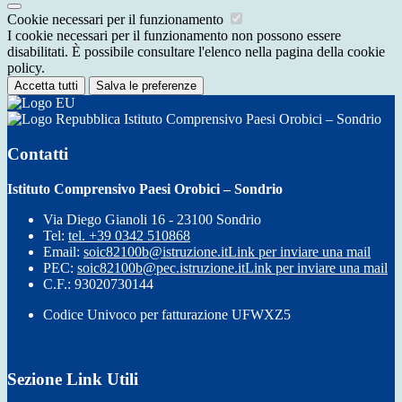
Cookie necessari per il funzionamento
I cookie necessari per il funzionamento non possono essere
disabilitati. È possibile consultare l'elenco nella pagina della cookie
policy.
Accetta tutti
Salva le preferenze
Istituto Comprensivo Paesi Orobici – Sondrio
Contatti
Istituto Comprensivo Paesi Orobici – Sondrio
Via Diego Gianoli 16 - 23100 Sondrio
Tel:
tel. +39 0342 510868
Email:
soic82100b@istruzione.it
Link per inviare una mail
PEC:
soic82100b@pec.istruzione.it
Link per inviare una mail
C.F.: 93020730144
Codice Univoco per fatturazione UFWXZ5
Sezione Link Utili