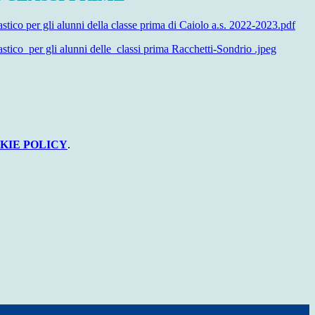
stico per gli alunni della classe prima di Caiolo a.s. 2022-2023.pdf
astico per gli alunni delle classi prima Racchetti-Sondrio .jpeg
KIE POLICY
.