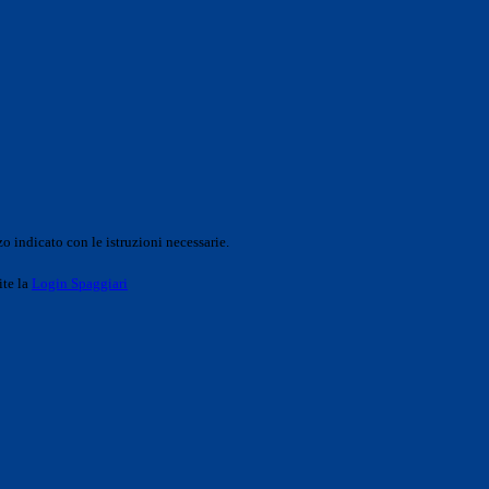
o indicato con le istruzioni necessarie.
ite la
Login Spaggiari