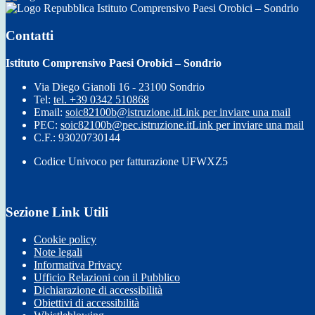
Istituto Comprensivo Paesi Orobici – Sondrio
Contatti
Istituto Comprensivo Paesi Orobici – Sondrio
Via Diego Gianoli 16 - 23100 Sondrio
Tel:
tel. +39 0342 510868
Email:
soic82100b@istruzione.it
Link per inviare una mail
PEC:
soic82100b@pec.istruzione.it
Link per inviare una mail
C.F.: 93020730144
Codice Univoco per fatturazione UFWXZ5
Sezione Link Utili
Cookie policy
Note legali
Informativa Privacy
Ufficio Relazioni con il Pubblico
Dichiarazione di accessibilità
Obiettivi di accessibilità