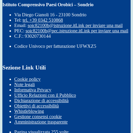
Istituto Comprensivo Paesi Orobici – Sondrio
Via Diego Gianoli 16 - 23100 Sondrio
Tel:
tel. +39 0342 510868
Email:
soic82100b@istruzione.it
Link per inviare una mail
PEC:
soic82100b@pec.istruzione.it
Link per inviare una mail
C.F.: 93020730144
Codice Univoco per fatturazione UFWXZ5
Sezione Link Utili
Cookie policy
Note legali
Informativa Privacy
Ufficio Relazioni con il Pubblico
Dichiarazione di accessibilità
Obiettivi di accessibilità
Whistleblowing
Gestione consensi cookie
Amministrazione trasparente
Pagina visualizzata
255
volte