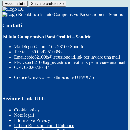
Accetta tutti
Salva le preferenze
Istituto Comprensivo Paesi Orobici – Sondrio
Contatti
Istituto Comprensivo Paesi Orobici – Sondrio
Via Diego Gianoli 16 - 23100 Sondrio
Tel:
tel. +39 0342 510868
Email:
soic82100b@istruzione.it
Link per inviare una mail
PEC:
soic82100b@pec.istruzione.it
Link per inviare una mail
C.F.: 93020730144
Codice Univoco per fatturazione UFWXZ5
Sezione Link Utili
Cookie policy
Note legali
Informativa Privacy
Ufficio Relazioni con il Pubblico