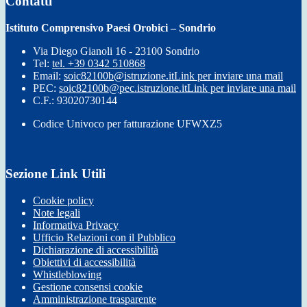
Contatti
Istituto Comprensivo Paesi Orobici – Sondrio
Via Diego Gianoli 16 - 23100 Sondrio
Tel:
tel. +39 0342 510868
Email:
soic82100b@istruzione.it
Link per inviare una mail
PEC:
soic82100b@pec.istruzione.it
Link per inviare una mail
C.F.: 93020730144
Codice Univoco per fatturazione UFWXZ5
Sezione Link Utili
Cookie policy
Note legali
Informativa Privacy
Ufficio Relazioni con il Pubblico
Dichiarazione di accessibilità
Obiettivi di accessibilità
Whistleblowing
Gestione consensi cookie
Amministrazione trasparente