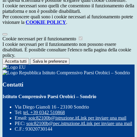
In questa schermata è possibile scegliere quali cookie consentire.
I cookie necessari sono quelli che consentono il funzionamento della
piattaforma e non è possibile disabilitarli.
Per conoscere quali sono i cookie necessari al funzionamento potete
visionare la
COOKIE POLICY
.
Cookie necessari per il funzionamento
I cookie necessari per il funzionamento non possono essere
disabilitati. È possibile consultare l'elenco nella pagina della cookie
policy.
Accetta tutti
Salva le preferenze
Istituto Comprensivo Paesi Orobici – Sondrio
Contatti
Istituto Comprensivo Paesi Orobici – Sondrio
Via Diego Gianoli 16 - 23100 Sondrio
Tel:
tel. +39 0342 510868
Email:
soic82100b@istruzione.it
Link per inviare una mail
PEC:
soic82100b@pec.istruzione.it
Link per inviare una mail
C.F.: 93020730144