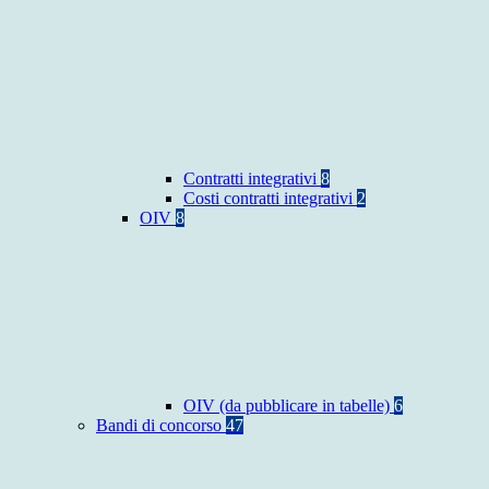
Contratti integrativi
8
Costi contratti integrativi
2
OIV
8
OIV (da pubblicare in tabelle)
6
Bandi di concorso
47