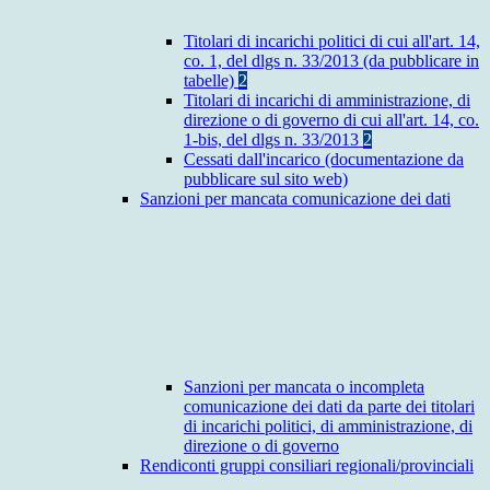
Titolari di incarichi politici di cui all'art. 14,
co. 1, del dlgs n. 33/2013 (da pubblicare in
tabelle)
2
Titolari di incarichi di amministrazione, di
direzione o di governo di cui all'art. 14, co.
1-bis, del dlgs n. 33/2013
2
Cessati dall'incarico (documentazione da
pubblicare sul sito web)
Sanzioni per mancata comunicazione dei dati
Sanzioni per mancata o incompleta
comunicazione dei dati da parte dei titolari
di incarichi politici, di amministrazione, di
direzione o di governo
Rendiconti gruppi consiliari regionali/provinciali