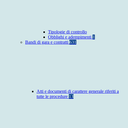
Tipologie di controllo
Obblighi e adempimenti
1
Bandi di gara e contratti
631
Atti e documenti di carattere generale riferiti a
tutte le procedure
13