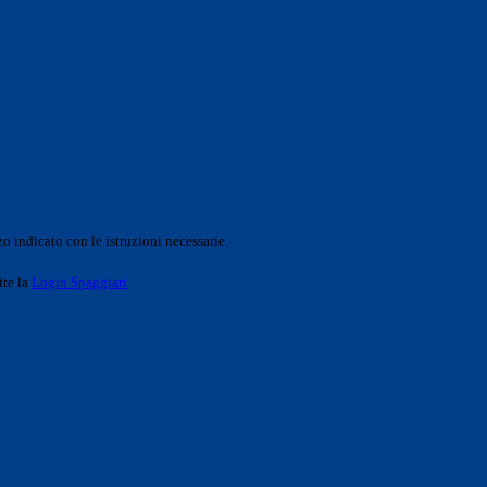
o indicato con le istruzioni necessarie.
ite la
Login Spaggiari