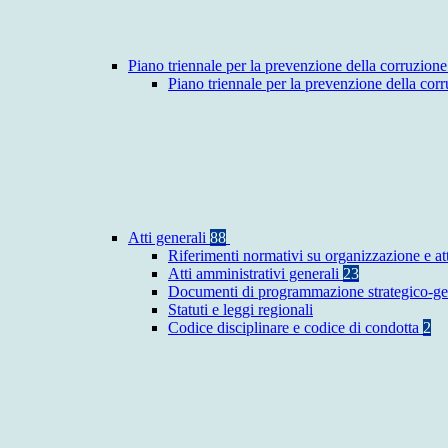
Piano triennale per la prevenzione della corruzione
Piano triennale per la prevenzione della co
Atti generali
88
Riferimenti normativi su organizzazione e at
Atti amministrativi generali
23
Documenti di programmazione strategico-ge
Statuti e leggi regionali
Codice disciplinare e codice di condotta
2