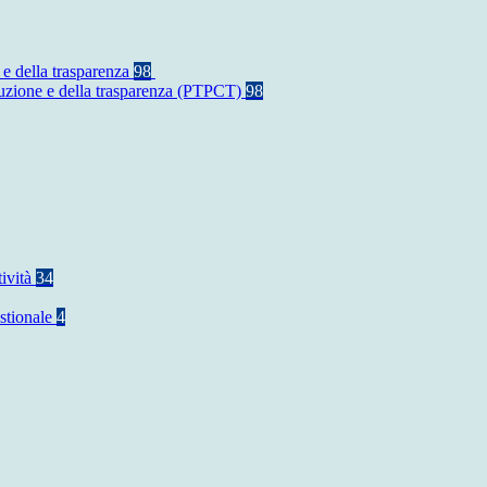
 e della trasparenza
98
rruzione e della trasparenza (PTPCT)
98
tività
34
stionale
4