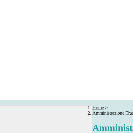
Home
>
Amministrazione Tra
Amministr