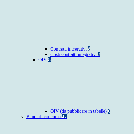
Contratti integrativi
8
Costi contratti integrativi
2
OIV
8
OIV (da pubblicare in tabelle)
6
Bandi di concorso
47