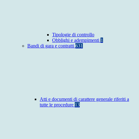
Tipologie di controllo
Obblighi e adempimenti
1
Bandi di gara e contratti
631
Atti e documenti di carattere generale riferiti a
tutte le procedure
13