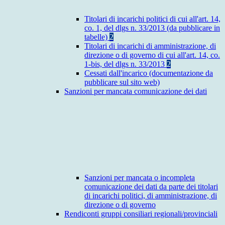
Titolari di incarichi politici di cui all'art. 14,
co. 1, del dlgs n. 33/2013 (da pubblicare in
tabelle)
2
Titolari di incarichi di amministrazione, di
direzione o di governo di cui all'art. 14, co.
1-bis, del dlgs n. 33/2013
2
Cessati dall'incarico (documentazione da
pubblicare sul sito web)
Sanzioni per mancata comunicazione dei dati
Sanzioni per mancata o incompleta
comunicazione dei dati da parte dei titolari
di incarichi politici, di amministrazione, di
direzione o di governo
Rendiconti gruppi consiliari regionali/provinciali