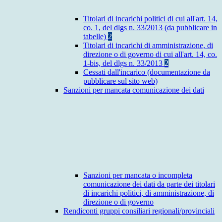
Titolari di incarichi politici di cui all'art. 14,
co. 1, del dlgs n. 33/2013 (da pubblicare in
tabelle)
2
Titolari di incarichi di amministrazione, di
direzione o di governo di cui all'art. 14, co.
1-bis, del dlgs n. 33/2013
2
Cessati dall'incarico (documentazione da
pubblicare sul sito web)
Sanzioni per mancata comunicazione dei dati
Sanzioni per mancata o incompleta
comunicazione dei dati da parte dei titolari
di incarichi politici, di amministrazione, di
direzione o di governo
Rendiconti gruppi consiliari regionali/provinciali