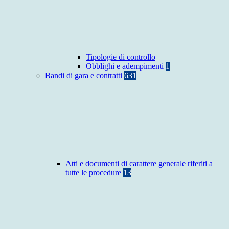
Tipologie di controllo
Obblighi e adempimenti
1
Bandi di gara e contratti
631
Atti e documenti di carattere generale riferiti a
tutte le procedure
13