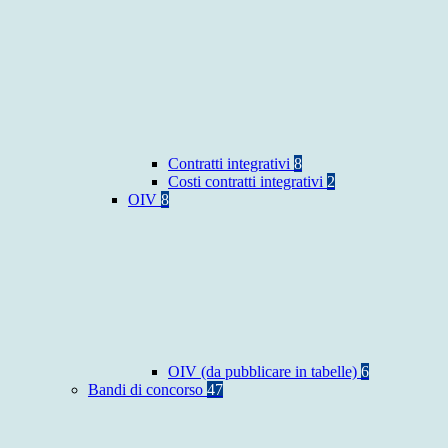
Contratti integrativi
8
Costi contratti integrativi
2
OIV
8
OIV (da pubblicare in tabelle)
6
Bandi di concorso
47